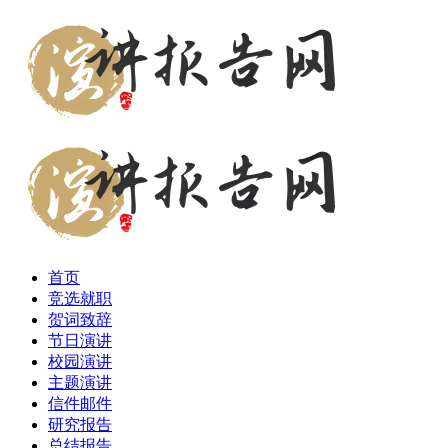
首页
竞选就职
贺词致辞
节日演讲
校园演讲
主题演讲
信件邮件
研究报告
总结报告