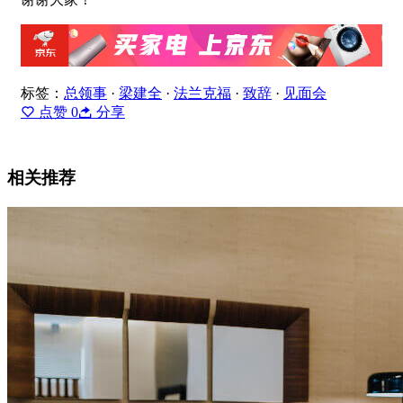
标签：
总领事
·
梁建全
·
法兰克福
·
致辞
·
见面会
点赞
0
分享
相关推荐