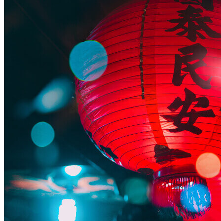
贺词致辞
2022-08-18
中国驻法兰克福总领事梁建全在2015年国
庆招待会上的致辞
尊敬的魏因迈斯特国务秘书， 尊敬的法兰克福市议会泽格勒
议长， 尊敬的各位法兰克福市市政委员， 尊敬的领团同事