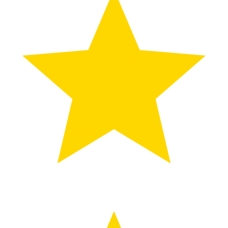
贺词致辞
2022-08-16
中国驻法兰克福总领事梁建全在2015年春
节招待会上的致辞
亲爱的各位同胞， 女士们、先生们： 大家晚上好。今天是我
出任驻法兰克福总领事以来，首次举办春节招待会，能与这么
多侨界、中资企业和留学人员代表在总领馆欢聚一堂，共同庆
祝中国农历春节，我感到十分高兴。首先请允许我代表驻法兰