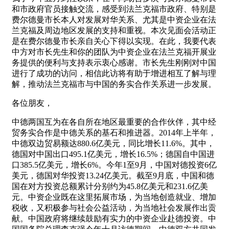
和市政府官员接触交流，感受到法兰克福市政府、特别是
费尔德曼市长本人对发展对华关系、尤其是中资企业在法
兰克福及周边地区发展的支持和重视。本次见面会活动正
是在费尔德曼市长亲自关心下得以实现。在此，我要代表
中方对市长先生和你的团队为中资企业在法兰克福开展业
务提供的便利与支持表示衷心感谢。市长先生刚刚对中国
进行了成功的访问，相信此访将有助于增进相互了解与理
解，推动法兰克福市与中国的务实合作关系进一步发展。
各位朋友，
中德两国互为在各自所在地区最重要的合作伙伴，其中经
贸务实合作是中德关系的基石和推进器。2014年上半年，
中德双边贸易额达880.6亿美元，同比增长11.6%。其中，
德国对中国出口495.1亿美元，增长16.5%；德国自中国进
口385.5亿美元，增长6%。今年1至9月，中国对德投资6亿
美元，德国对华投资13.24亿美元。截至9月底，中国和德
国在对方投资总额累计分别约为45.8亿美元和231.6亿美
元。中资企业既在这里拓展市场，为当地创造就业、增加
税收，又积极参与社会公益活动，为当地社会发展作出贡
献。中国政府将继续鼓励有实力的中资企业赴德投资。中