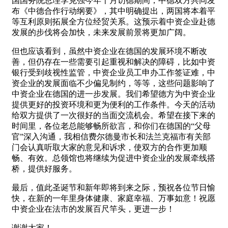
国国务院总理李克强今年十月访德期间，中德双方共同发
布《中德合作行动纲要》，其中明确提出，两国将本着平
等互利原则拓展全方位经贸关系。这预示着中资企业赴德
发展的步伐将会加快，未来发展前景将更加广阔。
但也应该看到，虽然中资企业在德国的发展环境不断改
善，但仍存在一些需要引起重视和解决的障碍，比如中资
银行受到歧视性监管，中资企业员工申办工作签证难，中
资企业的发展面临不少偏见制约，等等，这些问题影响了
中资企业在德国的进一步发展。我们希望德方为中资企业
提供更好的投资环境和更为便利的工作条件。今天的活动
给双方提供了一次很好的当面交流机会。希望在接下来的
时间里，各位老总能够畅所欲言，和你们在德国的“父母
官”深入沟通，我相信费尔德曼市长和法兰克福市有关部
门会认真听取大家的意见和诉求，使双方的合作更加顺
畅、有效。总领馆也将继续为促进中资企业的发展牵线搭
桥，提供好服务。
最后，值此圣诞节和新年即将到来之际，预祝各位节日愉
快，在新的一年里身体健康、家庭幸福、万事如意！祝愿
中资企业在法市的发展百尺竿头，更进一步！
谢谢大家！