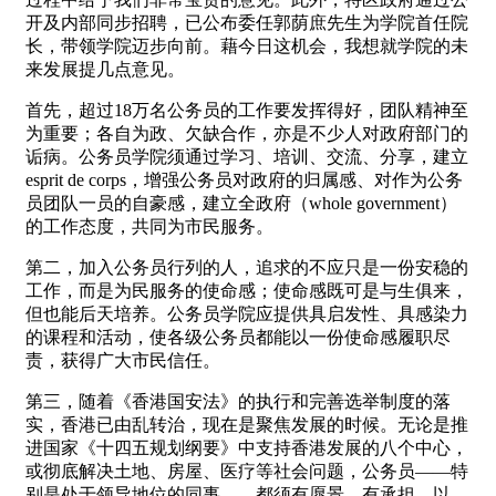
开及内部同步招聘，已公布委任郭荫庶先生为学院首任院
长，带领学院迈步向前。藉今日这机会，我想就学院的未
来发展提几点意见。
首先，超过18万名公务员的工作要发挥得好，团队精神至
为重要；各自为政、欠缺合作，亦是不少人对政府部门的
诟病。公务员学院须通过学习、培训、交流、分享，建立
esprit de corps，增强公务员对政府的归属感、对作为公务
员团队一员的自豪感，建立全政府（whole government）
的工作态度，共同为市民服务。
第二，加入公务员行列的人，追求的不应只是一份安稳的
工作，而是为民服务的使命感；使命感既可是与生俱来，
但也能后天培养。公务员学院应提供具启发性、具感染力
的课程和活动，使各级公务员都能以一份使命感履职尽
责，获得广大市民信任。
第三，随着《香港国安法》的执行和完善选举制度的落
实，香港已由乱转治，现在是聚焦发展的时候。无论是推
进国家《十四五规划纲要》中支持香港发展的八个中心，
或彻底解决土地、房屋、医疗等社会问题，公务员——特
别是处于领导地位的同事——都须有愿景、有承担，以