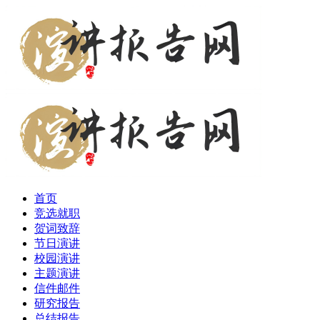
首页
竞选就职
贺词致辞
节日演讲
校园演讲
主题演讲
信件邮件
研究报告
总结报告