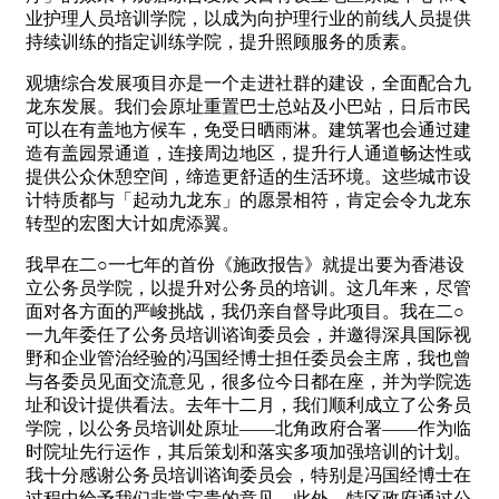
业护理人员培训学院，以成为向护理行业的前线人员提供
持续训练的指定训练学院，提升照顾服务的质素。
观塘综合发展项目亦是一个走进社群的建设，全面配合九
龙东发展。我们会原址重置巴士总站及小巴站，日后市民
可以在有盖地方候车，免受日晒雨淋。建筑署也会通过建
造有盖园景通道，连接周边地区，提升行人通道畅达性或
提供公众休憩空间，缔造更舒适的生活环境。这些城市设
计特质都与「起动九龙东」的愿景相符，肯定会令九龙东
转型的宏图大计如虎添翼。
我早在二○一七年的首份《施政报告》就提出要为香港设
立公务员学院，以提升对公务员的培训。这几年来，尽管
面对各方面的严峻挑战，我仍亲自督导此项目。我在二○
一九年委任了公务员培训谘询委员会，并邀得深具国际视
野和企业管治经验的冯国经博士担任委员会主席，我也曾
与各委员见面交流意见，很多位今日都在座，并为学院选
址和设计提供看法。去年十二月，我们顺利成立了公务员
学院，以公务员培训处原址——北角政府合署——作为临
时院址先行运作，其后策划和落实多项加强培训的计划。
我十分感谢公务员培训谘询委员会，特别是冯国经博士在
过程中给予我们非常宝贵的意见。此外，特区政府通过公