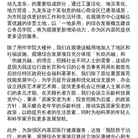
动九龙东」的重要组成部分，通过工厦活化、海滨美化、
地方营造，九龙东这个富创意的核心商业区已逐渐成形，
为市民提供更好的工作和生活环境。在观塘市中心这幅位
置优越的珍贵土地，以「一地多用」的综合发展概念建设
公务员学院，将为观塘更新增添动力，亦为区内居民提供
更多适切服务。
除了用作学院大楼外，我们在观塘这幅用地加入了地区和
社福设施。观塘综合发展项目充分体现「长幼共融」和
「伤健共融」的理念，照顾社会不同人士的需要，这或许
是因为我这位行政长官和今日的公务员事务局局长都曾先
后担任特区政府社会福利署署长。我们除了原址重置展亮
技能发展中心，为学员提升设施和优化就业支援外，亦会
设立残疾艺术家艺术廊，提供更多机会让伤健人士展示他
们的多元才能。在关顾长者方面，我们会设立乐龄科技展
览中心，秉承「居家安老为本，院舍照顾为后援」的政策
方针，展示糅合老年学的乐龄科技，推动实践居家安老的
政策，以助提升长者的生活质素，同时为创科界的年轻人
和科学家开拓更多发展契机。
此外，为加强区内基层医疗健康服务，达致「预防胜于治
疗」的效果，观塘综合发展项目将设立地区康健中心和专