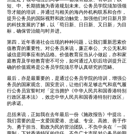
短、中、长期措施为香港规划未来。公务员学院须加强领
导才能的培训，并通过与相关的海内外机构联系和合作，
提升公务员的国际视野和政治触觉，加强他们对日新月异
的科技发展的了解，以「苟日新、日日新、又日新」为目
标，确保管治能与时并进。
第四，近年香港社会出现的种种问题，让我们重新思索价
值教育的重要性。对公务员来说，廉正奉公、大公无私和
诚信是同事应有的品格。价值教育应当从小做起，亦和家
庭教育及学校教育密不可分，如何通过入职后培训提升正
确的价值观将是公务员学院须尽早认真研究的范畴。
最后，亦是最重要的，是通过公务员学院的培训，增强公
务员的国家观念、国安意识，让他们有足够志气和底气履
行公务员宣誓时对「定当拥护《中华人民共和国香港特别
行政区基本法》，效忠中华人民共和国香港特别行政区」
的承诺。
总括来说，正如我在去年最后一份《施政报告》中提出，
我们需要的是一支爱国爱港、忠诚、专业、高效、善于作
为、勇于担当、勤政为民的管治团队，不负中央在「一国
两制」下对香港特区的信任，不负广大市民对公务员的期