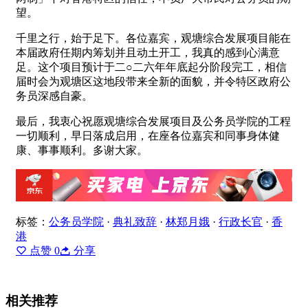
望。
千里之行，始于足下。各位嘉宾，观塘综合发展项目能在
本届政府任期内筹划并且动土开工，我真的感到心满意
足。这个项目预计于二○二六年年底起分阶段完工，相信
届时会为观塘区这地段带来全新的面貌，并令特区政府公
务员深感自豪。
最后，我衷心祝愿观塘综合发展项目及公务员学院的工程
一切顺利，早日落成启用，在座各位嘉宾和同事身体健
康、事事顺利。多谢大家。
标签：
公务员学院
·
典礼致辞
·
林郑月娥
·
行政长官
·
香
港
点赞
0
分享
相关推荐