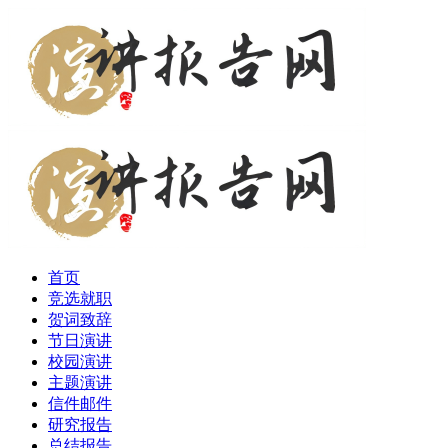
首页
竞选就职
贺词致辞
节日演讲
校园演讲
主题演讲
信件邮件
研究报告
总结报告