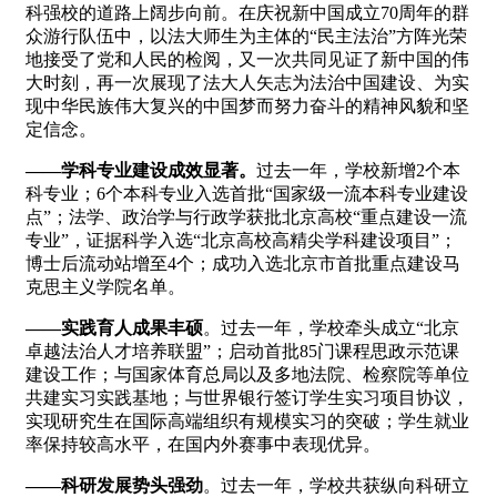
科强校的道路上阔步向前。在庆祝新中国成立70周年的群
众游行队伍中，以法大师生为主体的“民主法治”方阵光荣
地接受了党和人民的检阅，又一次共同见证了新中国的伟
大时刻，再一次展现了法大人矢志为法治中国建设、为实
现中华民族伟大复兴的中国梦而努力奋斗的精神风貌和坚
定信念。
——学科专业建设成效显著。
过去一年，学校新增2个本
科专业；6个本科专业入选首批“国家级一流本科专业建设
点”；法学、政治学与行政学获批北京高校“重点建设一流
专业”，证据科学入选“北京高校高精尖学科建设项目”；
博士后流动站增至4个；成功入选北京市首批重点建设马
克思主义学院名单。
——实践育人成果丰硕
。过去一年，学校牵头成立“北京
卓越法治人才培养联盟”；启动首批85门课程思政示范课
建设工作；与国家体育总局以及多地法院、检察院等单位
共建实习实践基地；与世界银行签订学生实习项目协议，
实现研究生在国际高端组织有规模实习的突破；学生就业
率保持较高水平，在国内外赛事中表现优异。
——科研发展势头强劲
。过去一年，学校共获纵向科研立