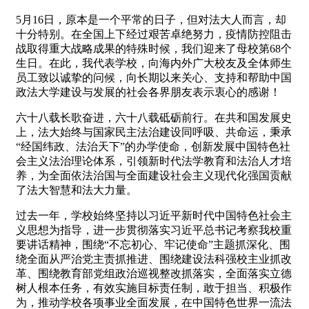
5月16日，原本是一个平常的日子，但对法大人而言，却
十分特别。在全国上下经过艰苦卓绝努力，疫情防控阻击
战取得重大战略成果的特殊时候，我们迎来了母校第68个
生日。在此，我代表学校，向海内外广大校友及全体师生
员工致以诚挚的问候，向长期以来关心、支持和帮助中国
政法大学建设与发展的社会各界朋友表示衷心的感谢！
六十八载长歌奋进，六十八载砥砺前行。在共和国发展史
上，法大始终与国家民主法治建设同呼吸、共命运，秉承
“经国纬政、法治天下”的办学使命，创新发展中国特色社
会主义法治理论体系，引领新时代法学教育和法治人才培
养，为全面依法治国与全面建设社会主义现代化强国贡献
了法大智慧和法大力量。
过去一年，学校始终坚持以习近平新时代中国特色社会主
义思想为指导，进一步贯彻落实习近平总书记考察我校重
要讲话精神，围绕“不忘初心、牢记使命”主题抓深化、围
绕全面从严治党主责抓推进、围绕建设法科强校主业抓改
革、围绕教育部党组政治巡视整改抓落实，全面落实立德
树人根本任务，有效实施目标责任制，敢于担当、积极作
为，推动学校各项事业全面发展，在中国特色世界一流法