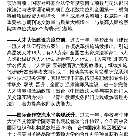
项近百项，国家社科基金法学年度项目立项数与司法部国
家法治与法学理论研究项目立项数均位列全国第一；横向
科研项目经费大幅增长；智库成果显著增加；权威期刊和
重要核心期刊论文数量与质量大幅增长；与最高人民检察
院等单位共建6个高端研究基地。
——人才队伍建设力度空前。
过去一年，学校出台《建设
一流人才队伍行动方案》，各项改革措施陆续推出。引进
高层次人才18人，有2人荣获“全国杰出资深法学家”、5人
入选部级优秀人才计划及青年人才计划、1人荣获“北京教
学名师奖”、2人荣获“宝钢教育奖”优秀教师奖；继续实施
“钱端升杰出学者支持计划”；推动高等教育管理研究系列
专业技术职务评审，实现管理干部队伍职务职级和专业技
术职务“双线”晋升；全面加强师德师风建设；进一步完善
人才培养和激励政策；出台《中国政法大学与实务部门人
员交流互聘办法》、《青年教师实务部门实践锻炼管理办
法》，着力提高教师实践能力。
——国际合作交流水平实现跃升
。过去一年，学校与牛津
大学圣艾德蒙学院等著名院校签署合作协议，合作高校及
国际组织和机构总数增至267所，合作国家和地区增至54
个；与美国圣路易斯华盛顿大学的合作办学项目获教育部