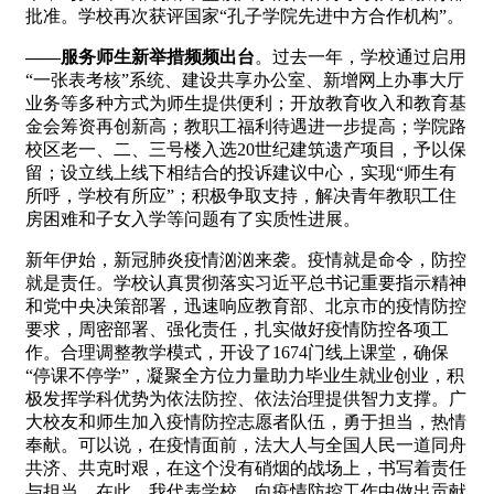
批准。学校再次获评国家“孔子学院先进中方合作机构”。
——服务师生新举措频频出台
。过去一年，学校通过启用
“一张表考核”系统、建设共享办公室、新增网上办事大厅
业务等多种方式为师生提供便利；开放教育收入和教育基
金会筹资再创新高；教职工福利待遇进一步提高；学院路
校区老一、二、三号楼入选20世纪建筑遗产项目，予以保
留；设立线上线下相结合的投诉建议中心，实现“师生有
所呼，学校有所应”；积极争取支持，解决青年教职工住
房困难和子女入学等问题有了实质性进展。
新年伊始，新冠肺炎疫情汹汹来袭。疫情就是命令，防控
就是责任。学校认真贯彻落实习近平总书记重要指示精神
和党中央决策部署，迅速响应教育部、北京市的疫情防控
要求，周密部署、强化责任，扎实做好疫情防控各项工
作。合理调整教学模式，开设了1674门线上课堂，确保
“停课不停学”，凝聚全方位力量助力毕业生就业创业，积
极发挥学科优势为依法防控、依法治理提供智力支撑。广
大校友和师生加入疫情防控志愿者队伍，勇于担当，热情
奉献。可以说，在疫情面前，法大人与全国人民一道同舟
共济、共克时艰，在这个没有硝烟的战场上，书写着责任
与担当。在此，我代表学校，向疫情防控工作中做出贡献