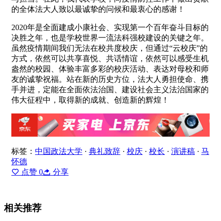
的全体法大人致以最诚挚的问候和最衷心的感谢！
2020年是全面建成小康社会、实现第一个百年奋斗目标的
决胜之年，也是学校世界一流法科强校建设的关键之年。
虽然疫情期间我们无法在校共度校庆，但通过“云校庆”的
方式，依然可以共享喜悦、共话情谊，依然可以感受生机
盎然的校园、体验丰富多彩的校庆活动、表达对母校和师
友的诚挚祝福。站在新的历史方位，法大人勇担使命、携
手并进，定能在全面依法治国、建设社会主义法治国家的
伟大征程中，取得新的成就、创造新的辉煌！
标签：
中国政法大学
·
典礼致辞
·
校庆
·
校长
·
演讲稿
·
马
怀德
点赞
0
分享
相关推荐