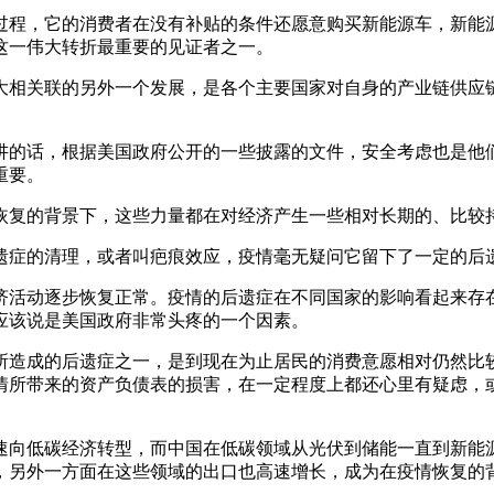
过程，它的消费者在没有补贴的条件还愿意购买新能源车，新能
这一伟大转折最重要的见证者之一。
大相关联的另外一个发展，是各个主要国家对自身的产业链供应
讲的话，根据美国政府公开的一些披露的文件，安全考虑也是他
重要。
恢复的背景下，这些力量都在对经济产生一些相对长期的、比较
遗症的清理，或者叫疤痕效应，疫情毫无疑问它留下了一定的后
济活动逐步恢复正常。疫情的后遗症在不同国家的影响看起来存
应该说是美国政府非常头疼的一个因素。
所造成的后遗症之一，是到现在为止居民的消费意愿相对仍然比
情所带来的资产负债表的损害，在一定程度上都还心里有疑虑，
速向低碳经济转型，而中国在低碳领域从光伏到储能一直到新能
，另外一方面在这些领域的出口也高速增长，成为在疫情恢复的