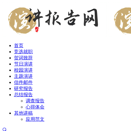
首页
竞选就职
贺词致辞
节日演讲
校园演讲
主题演讲
信件邮件
研究报告
总结报告
调查报告
心得体会
其他讲稿
应用范文