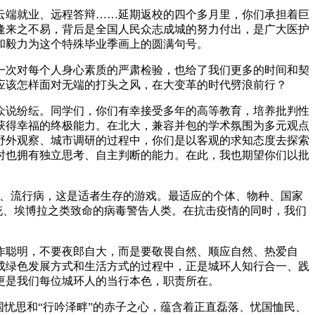
云端就业、远程答辩……延期返校的四个多月里，你们承担着巨
逢来之不易，背后是全国人民众志成城的努力付出，是广大医护
和毅力为这个特殊毕业季画上的圆满句号。
一次对每个人身心素质的严肃检验，也给了我们更多的时间和契
应该怎样面对无端的打头之风，在大变革的时代劈浪前行？
众说纷纭。同学们，你们有幸接受多年的高等教育，培养批判性
获得幸福的终极能力。在北大，兼容并包的学术氛围为多元观点
野外观察、城市调研的过程中，你们是以客观的求知态度去探索
时也拥有独立思考、自主判断的能力。在此，我也期望你们以批
旱、流行病，这是适者生存的游戏。最适应的个体、物种、国家
花、埃博拉之类致命的病毒警告人类。在抗击疫情的同时，我们
作聪明，不要夜郎自大，而是要敬畏自然、顺应自然、热爱自
成绿色发展方式和生活方式的过程中，正是城环人知行合一、践
更是我们每位城环人的当行本色，职责所在。
忧思和“行吟泽畔”的赤子之心，蕴含着正直磊落、忧国恤民、