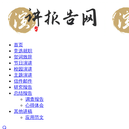
首页
竞选就职
贺词致辞
节日演讲
校园演讲
主题演讲
信件邮件
研究报告
总结报告
调查报告
心得体会
其他讲稿
应用范文