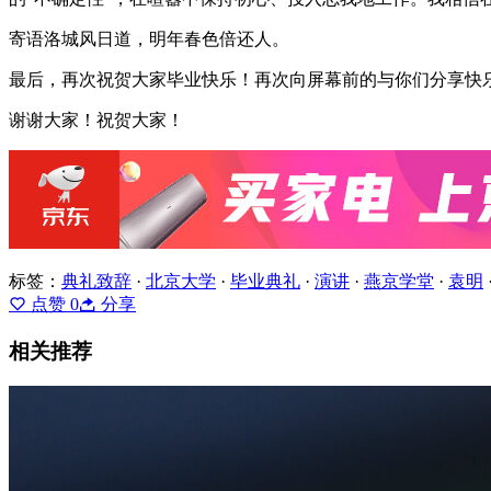
寄语洛城风日道，明年春色倍还人。
最后，再次祝贺大家毕业快乐！再次向屏幕前的与你们分享快
谢谢大家！祝贺大家！
标签：
典礼致辞
·
北京大学
·
毕业典礼
·
演讲
·
燕京学堂
·
袁明
点赞
0
分享
相关推荐