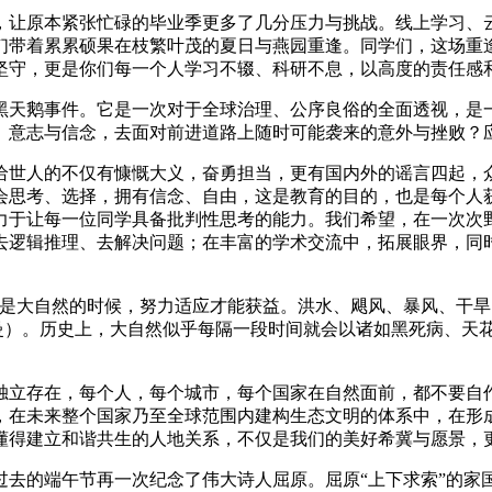
，让原本紧张忙碌的毕业季更多了几分压力与挑战。线上学习、
们带着累累硕果在枝繁叶茂的夏日与燕园重逢。同学们，这场重
坚守，更是你们每一个人学习不辍、科研不息，以高度的责任感
黑天鹅事件。它是一次对于全球治理、公序良俗的全面透视，是
、意志与信念，去面对前进道路上随时可能袭来的意外与挫败？
给世人的不仅有慷慨大义，奋勇担当，更有国内外的谣言四起，
会思考、选择，拥有信念、自由，这是教育的目的，也是每个人
力于让每一位同学具备批判性思考的能力。我们希望，在一次次
去逻辑推理、去解决问题；在丰富的学术交流中，拓展眼界，同
手是大自然的时候，努力适应才能获益。洪水、飓风、暴风、干
德曼）。历史上，大自然似乎每隔一段时间就会以诸如黑死病、天
独立存在，每个人，每个城市，每个国家在自然面前，都不要自
，在未来整个国家乃至全球范围内建构生态文明的体系中，在形
懂得建立和谐共生的人地关系，不仅是我们的美好希冀与愿景，
去的端午节再一次纪念了伟大诗人屈原。屈原“上下求索”的家国