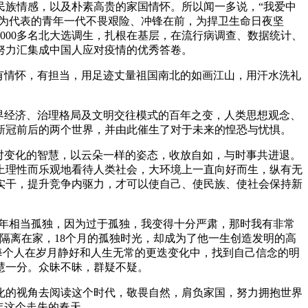
民族情感，以及朴素高贵的家国情怀。所以闻一多说，“我爱中
”为代表的青年一代不畏艰险、冲锋在前，为捍卫生命日夜坚
000多名北大选调生，扎根在基层，在流行病调查、数据统计、
努力汇集成中国人应对疫情的优秀答卷。
有情怀，有担当，用足迹丈量祖国南北的如画江山，用汗水洗礼
界经济、治理格局及文明交往模式的百年之变，人类思想观念、
新冠前后的两个世界，并由此催生了对于未来的惶恐与忧惧。
对变化的智慧，以云朵一样的姿态，收放自如，与时事共进退。
上理性而乐观地看待人类社会，大环境上一直向好而生，纵有无
实干，提升竞争内驱力，才可以使自己、使民族、使社会保持新
。
童年相当孤独，因为过于孤独，我变得十分严肃，那时我有非常
隔离在家，18个月的孤独时光，却成为了他一生创造发明的高
每个人在岁月静好和人生无常的更迭变化中，找到自己信念的明
慧一分。众昧不昧，群疑不疑。
化的视角去阅读这个时代，敬畏自然，肩负家国，努力拥抱世界
年这个走失的春天。