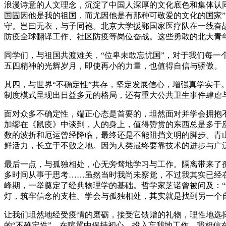
浪漫诗意的人文理念，沉淀了中国人深厚的文化底色和集体认同
国固因他是我的祖国，而尤因他是有那种可敬爱的文化的国家”
守。岂曰无衣，与子同袍。北京大学援鄂国家医疗队在一线奋战
防疫全球翻译工作、社区防疫等岗位奋战。这些勇敢的北大青
同学们，与祖国共渡难关，“位卑未敢忘忧国”，对于我们每
五四精神的光辉岁月，即使再小的力量，也值得自信与骄傲。
其四，与世界“不确定性”共存，坚定发展信心，增强真学实
制度模式呈现出日益多元的格局，还有重大公共卫生事件肆虐
面对众多不确定性，端正心态是首要的，坦然面对并学会拥抱
加缪在《鼠疫》中谈到，人的身上，值得赞赏的东西总是多于
数的波折和厄运曾经降临，最终还是不能阻挡文明的脚步。青
鲜活力，长立于不败之地。因为人类最终要靠技术的进步与广
最后一点，与孤独相处，心无旁骛地学习与工作。隔离带来了孤
多时间从事于思考……虽然当时我尚未察觉，不过我其实已经在
峰期，一举奠定了经典物理学的基础。哲学家芝诺曾被问及：“
灯，筑牢信念的支柱。学会与孤独相处，其实就是找到另一个
让我们坦然地经受疫情的磨砺，接受它馈赠的礼物，理性地选
的“不确定性”，在喧嚣中保持初心、投入忘我地工作。我相信