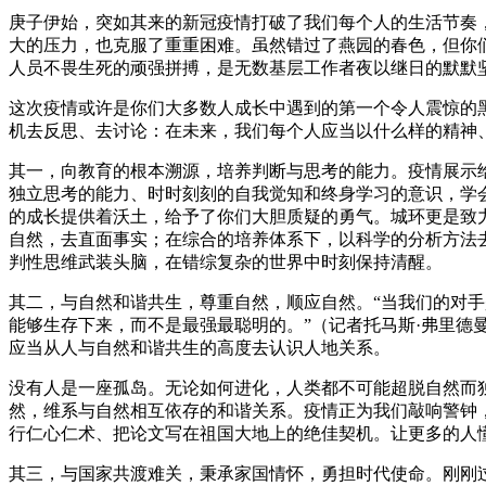
庚子伊始，突如其来的新冠疫情打破了我们每个人的生活节奏
大的压力，也克服了重重困难。虽然错过了燕园的春色，但你
人员不畏生死的顽强拼搏，是无数基层工作者夜以继日的默默
这次疫情或许是你们大多数人成长中遇到的第一个令人震惊的
机去反思、去讨论：在未来，我们每个人应当以什么样的精神
其一，向教育的根本溯源，培养判断与思考的能力。疫情展示
独立思考的能力、时时刻刻的自我觉知和终身学习的意识，学
的成长提供着沃土，给予了你们大胆质疑的勇气。城环更是致
自然，去直面事实；在综合的培养体系下，以科学的分析方法
判性思维武装头脑，在错综复杂的世界中时刻保持清醒。
其二，与自然和谐共生，尊重自然，顺应自然。“当我们的对
能够生存下来，而不是最强最聪明的。”（记者托马斯·弗里
应当从人与自然和谐共生的高度去认识人地关系。
没有人是一座孤岛。无论如何进化，人类都不可能超脱自然而
然，维系与自然相互依存的和谐关系。疫情正为我们敲响警钟
行仁心仁术、把论文写在祖国大地上的绝佳契机。让更多的人
其三，与国家共渡难关，秉承家国情怀，勇担时代使命。刚刚过