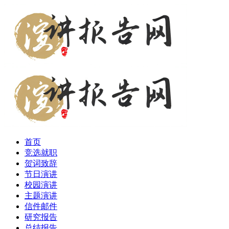
首页
竞选就职
贺词致辞
节日演讲
校园演讲
主题演讲
信件邮件
研究报告
总结报告