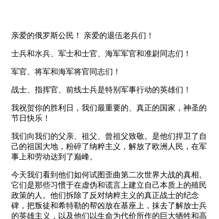
亲爱的俄罗斯公民！ 亲爱的退伍老兵们！
士兵和水兵、军士和士官、海军军官和准尉同志们！
军官、将军和海军将官同志们！
战士、指挥官、前线士兵是特别军事行动的英雄们！
我祝贺你的胜利日，我们最重要的、真正的国家，神圣的
节日快乐！
我们向我们的父亲、祖父、曾祖父致敬。是他们捍卫了自
己的祖国大地，粉碎了纳粹主义，解放了欧洲人民，在军
事上和劳动达到了巅峰。
今天我们看到他们如何试图歪曲第二次世界大战的真相。
它们是那些习惯于在虚伪和谎言上建立自己本质上的殖民
政策的人。他们拆除了反对纳粹主义的真正战士的纪念
碑，把叛徒和希特勒的帮凶放在基座上，抹去了解放士兵
的英雄主义，以及他们以生命为代价所作的巨大牺牲和高