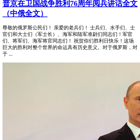
普京在卫国战争胜利76周年阅兵讲话全文
（中俄全文）
尊敬的俄罗斯公民们！ 亲爱的老兵们！ 士兵们、水手们、士
官们和大士们（军士长）、海军和陆军准尉们同志们！军官
们、将军们、海军将官同志们！ 祝贺你们胜利日快乐！这场
巨大的胜利对整个世界的命运具有历史意义。对于俄罗斯，对
于 ...