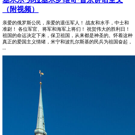
（附视频）
亲爱的俄罗斯公民，亲爱的退伍军人！ 战友和水手，中士和
准尉！ 各位军官、将军和海军上将们！ 祝贺伟大的胜利日！
祖国的命运决定下来，保卫祖国，从来都是神圣的。怀着这种
真正的爱国主义情绪，米宁和波扎尔斯基的民兵为祖国奋起，
...