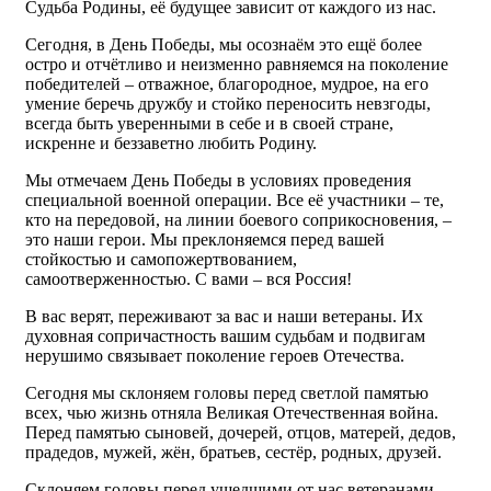
Судьба Родины, её будущее зависит от каждого из нас.
Сегодня, в День Победы, мы осознаём это ещё более
остро и отчётливо и неизменно равняемся на поколение
победителей – отважное, благородное, мудрое, на его
умение беречь дружбу и стойко переносить невзгоды,
всегда быть уверенными в себе и в своей стране,
искренне и беззаветно любить Родину.
Мы отмечаем День Победы в условиях проведения
специальной военной операции. Все её участники – те,
кто на передовой, на линии боевого соприкосновения, –
это наши герои. Мы преклоняемся перед вашей
стойкостью и самопожертвованием,
самоотверженностью. С вами – вся Россия!
В вас верят, переживают за вас и наши ветераны. Их
духовная сопричастность вашим судьбам и подвигам
нерушимо связывает поколение героев Отечества.
Сегодня мы склоняем головы перед светлой памятью
всех, чью жизнь отняла Великая Отечественная война.
Перед памятью сыновей, дочерей, отцов, матерей, дедов,
прадедов, мужей, жён, братьев, сестёр, родных, друзей.
Склоняем головы перед ушедшими от нас ветеранами