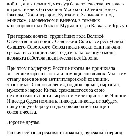
войны, а мы помним, что судьба человечества решалась
в грандиозных битвах под Москвой и Ленинградом,
Ржевом, Сталинградом, Курском и Харьковом, под
Минском, Смоленском и Киевом, в тяжёлых
кровопролитных боях от Мурманска до Кавказа и Крыма.
Три первых долгих, труднейших года Великой
Отечественной войны Советский Союз, все республики
бывшего Советского Союза практически один на один
сражались с нацистами, тогда как на военную мощь
вермахта работала практически вся Европа.
При этом подчеркну: Россия никогда не принижала
значение второго фронта и помощи союзников. Мы чтим
отвагу всех воинов антигитлеровской коалиции,
участников Сопротивления, подпольщиков, партизан,
мужество народа Китая, сражавшегося за свою
независимость против агрессии милитаристской Японии.
И всегда будем помнить, никогда, никогда не забудем
нашу общую борьбу и вдохновляющие традиции
союзничества.
Дорогие друзья!
Россия сейчас переживает сложный, рубежный период.