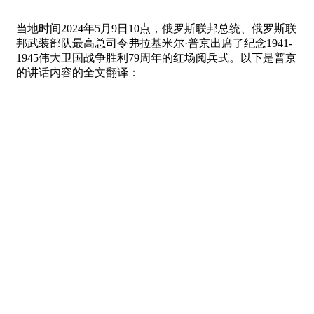
当地时间2024年5月9日10点，俄罗斯联邦总统、俄罗斯联
邦武装部队最高总司令弗拉基米尔·普京出席了纪念1941-
1945伟大卫国战争胜利79周年的红场阅兵式。以下是普京
的讲话内容的全文翻译：