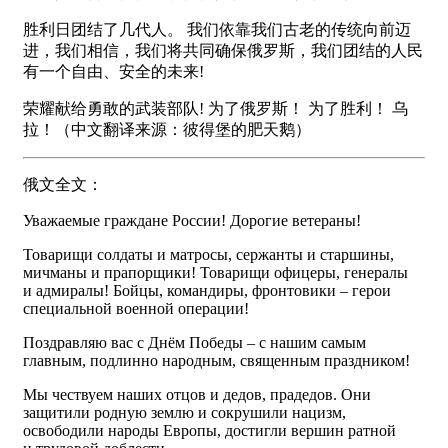
胜利日团结了几代人。 我们依靠我们古老的传统向前迈
进，我们相信，我们将共同确保俄罗斯，我们团结的人民
有一个自由、安全的未来!
荣耀献给勇敢的武装部队! 为了俄罗斯！ 为了胜利！ 乌
拉！（中文翻译来源：彼得堡的肥天鹅）
俄文全文：
Уважаемые граждане России! Дорогие ветераны!
Товарищи солдаты и матросы, сержанты и старшины,
мичманы и прапорщики! Товарищи офицеры, генералы
и адмиралы! Бойцы, командиры, фронтовики – герои
специальной военной операции!
Поздравляю вас с Днём Победы – с нашим самым
главным, подлинно народным, священным праздником!
Мы чествуем наших отцов и дедов, прадедов. Они
защитили родную землю и сокрушили нацизм,
освободили народы Европы, достигли вершин ратной