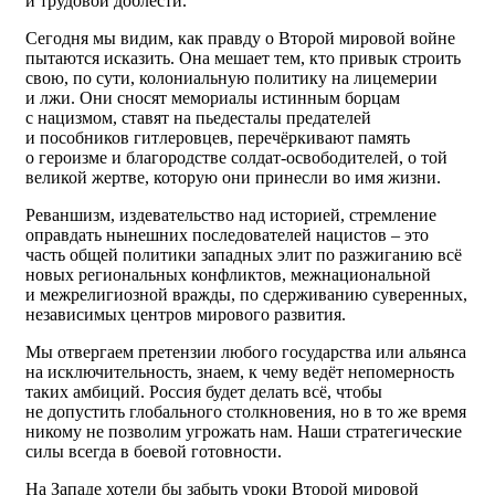
и трудовой доблести.
Сегодня мы видим, как правду о Второй мировой войне
пытаются исказить. Она мешает тем, кто привык строить
свою, по сути, колониальную политику на лицемерии
и лжи. Они сносят мемориалы истинным борцам
с нацизмом, ставят на пьедесталы предателей
и пособников гитлеровцев, перечёркивают память
о героизме и благородстве солдат-освободителей, о той
великой жертве, которую они принесли во имя жизни.
Реваншизм, издевательство над историей, стремление
оправдать нынешних последователей нацистов – это
часть общей политики западных элит по разжиганию всё
новых региональных конфликтов, межнациональной
и межрелигиозной вражды, по сдерживанию суверенных,
независимых центров мирового развития.
Мы отвергаем претензии любого государства или альянса
на исключительность, знаем, к чему ведёт непомерность
таких амбиций. Россия будет делать всё, чтобы
не допустить глобального столкновения, но в то же время
никому не позволим угрожать нам. Наши стратегические
силы всегда в боевой готовности.
На Западе хотели бы забыть уроки Второй мировой