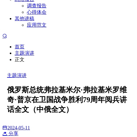
调查报告
心得体会
其他讲稿
应用范文
首页
主题演讲
正文
主题演讲
俄罗斯总统弗拉基米尔·弗拉基米罗维
奇·普京在卫国战争胜利79周年阅兵讲
话全文（中俄全文）
2024-05-11
分享