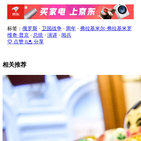
标签：
俄罗斯
·
卫国战争
·
周年
·
弗拉基米尔·弗拉基米罗
维奇·普京
·
总统
·
演讲
·
阅兵
点赞
0
分享
相关推荐