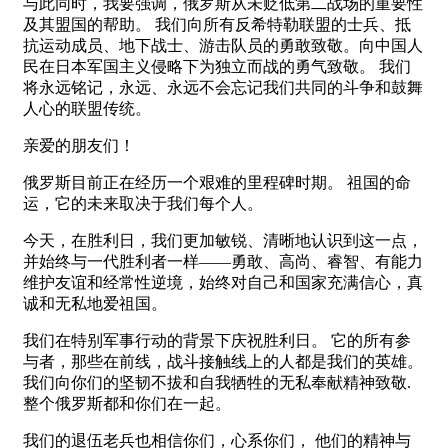
与此同时，我要强调，俄罗斯从未贬低第二战场的重要性
及其盟国的帮助。 我们向所有反希特勒联盟的士兵、抵
抗运动成员、地下战士、游击队员的勇敢致敬。向中国人
民在日本军国主义侵略下为独立而战的勇气致敬。 我们
将永远铭记，永远、永远不会忘记我们共同的斗争和鼓舞
人心的联盟传统。
亲爱的朋友们！
俄罗斯目前正在经历一个艰难的里程碑时期。 祖国的命
运，它的未来取决于我们每个人。
今天，在胜利日，我们更加敏锐、清晰地认识到这一点，
并始终与一代胜利者一样——勇敢、高尚、睿智、有能力
维护友谊和经常性逆境，始终对自己和国家充满信心，真
诚和无私地爱祖国。
我们在特别军事行动的背景下庆祝胜利日。 它的所有参
与者，那些在前线，战斗接触线上的人都是我们的英雄。
我们向你们的坚韧不拔和自我牺牲的无私奉献精神致敬.
整个俄罗斯都和你们在一起。
我们的退伍老兵也相信你们，心系你们， 他们的精神与