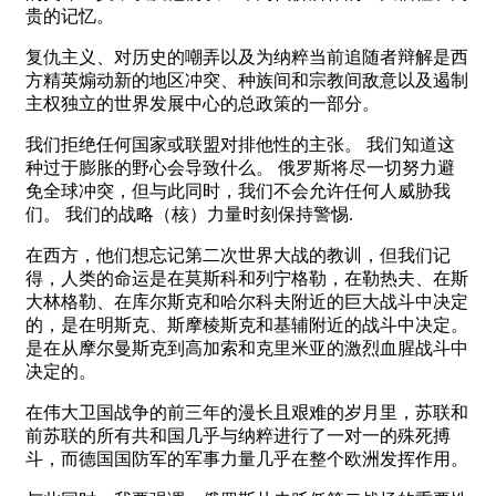
贵的记忆。
复仇主义、对历史的嘲弄以及为纳粹当前追随者辩解是西
方精英煽动新的地区冲突、种族间和宗教间敌意以及遏制
主权独立的世界发展中心的总政策的一部分。
我们拒绝任何国家或联盟对排他性的主张。 我们知道这
种过于膨胀的野心会导致什么。 俄罗斯将尽一切努力避
免全球冲突，但与此同时，我们不会允许任何人威胁我
们。 我们的战略（核）力量时刻保持警惕.
在西方，他们想忘记第二次世界大战的教训，但我们记
得，人类的命运是在莫斯科和列宁格勒，在勒热夫、在斯
大林格勒、在库尔斯克和哈尔科夫附近的巨大战斗中决定
的，是在明斯克、斯摩棱斯克和基辅附近的战斗中决定。
是在从摩尔曼斯克到高加索和克里米亚的激烈血腥战斗中
决定的。
在伟大卫国战争的前三年的漫长且艰难的岁月里，苏联和
前苏联的所有共和国几乎与纳粹进行了一对一的殊死搏
斗，而德国国防军的军事力量几乎在整个欧洲发挥作用。