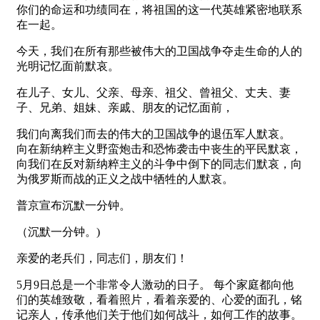
你们的命运和功绩同在，将祖国的这一代英雄紧密地联系
在一起。
今天，我们在所有那些被伟大的卫国战争夺走生命的人的
光明记忆面前默哀。
在儿子、女儿、父亲、母亲、祖父、曾祖父、丈夫、妻
子、兄弟、姐妹、亲戚、朋友的记忆面前，
我们向离我们而去的伟大的卫国战争的退伍军人默哀。
向在新纳粹主义野蛮炮击和恐怖袭击中丧生的平民默哀，
向我们在反对新纳粹主义的斗争中倒下的同志们默哀，向
为俄罗斯而战的正义之战中牺牲的人默哀。
普京宣布沉默一分钟。
（沉默一分钟。)
亲爱的老兵们，同志们，朋友们！
5月9日总是一个非常令人激动的日子。 每个家庭都向他
们的英雄致敬，看着照片，看着亲爱的、心爱的面孔，铭
记亲人，传承他们关于他们如何战斗，如何工作的故事。