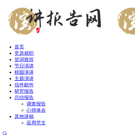
首页
竞选就职
贺词致辞
节日演讲
校园演讲
主题演讲
信件邮件
研究报告
总结报告
调查报告
心得体会
其他讲稿
应用范文