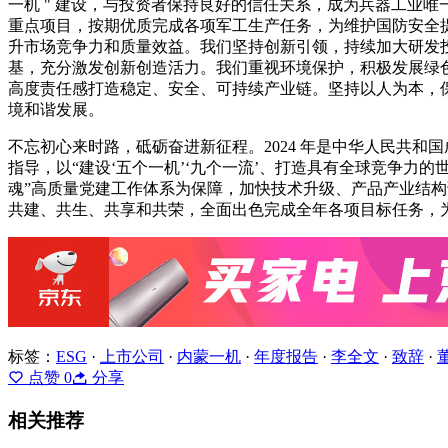
一机 " 建设，与投资者保持良好的信任关系，成为兵器工业唯
重点项目，按期优质完成各项军工生产任务，为维护国防安全
升市场竞争力和质量效益。我们坚持创新引领，持续加大研发
基，充分激发创新创造活力。我们重视环境保护，积极发展绿
高度责任感打造稳定、安全、可持续产业链。坚持以人为本，
境和谐发展。
不忘初心来时路，砥砺奋进新征程。2024 年是中华人民共和国
指导，以“建设‘五个一机’‘九个一流’、打造具有全球竞争力
魂”高质量党建工作体系为保障，加快技术升级、产品产业结构
共建、共生、共享和共荣，全面出色完成全年各项目标任务，
标签：
ESG
·
上市公司
·
内蒙一机
·
年度报告
·
李全文
·
致辞
·
点赞
0
分享
相关推荐