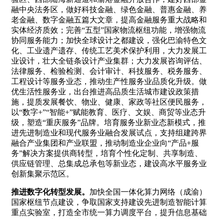
融中央法务区，做好科技金融、绿色金融、普惠金融、养
老金融、数字金融五篇大文章，提高金融服务重大战略和
实体经济质效；完善“五型”国家物流枢纽功能，增强物流
协同服务能力；加快全球设计之都建设，强化巴渝特色文
化、工业遗产遗存、传统工艺美术保护利用，大力发展工
业设计，壮大全链条设计产业集群；大力发展咨询评估、
法律服务、检验检测、会计审计、科技服务、税务服务、
工程设计等服务业态，推动生产性服务业品质化升级。做
优生活性服务业，出台推进高品质生活城市建设政策措
施，提质发展餐饮、物业、健康、家政等社区便民服务，
以“数字+”“智能+”赋能教育、医疗、文娱、商贸等业态升
级，塑造“重庆服务”品牌。培育服务业新业态新模式，推
进先进制造业和现代服务业融合发展试点，支持组建跨界
融合产业集团和产业联盟，推动制造业企业向“产品+服
务”解决方案提供商转型，培育个性化定制、共享制造、
供应链管理、总集成总承包等新业态，建设高水平服务业
创新集聚示范区。
推进数字化转型发展。
加快全国一体化算力网络（成渝）
国家枢纽节点建设，争取国家支持建设先进制造智能计算
重点实验室，打造全市统一算力调度平台，提升信息基础