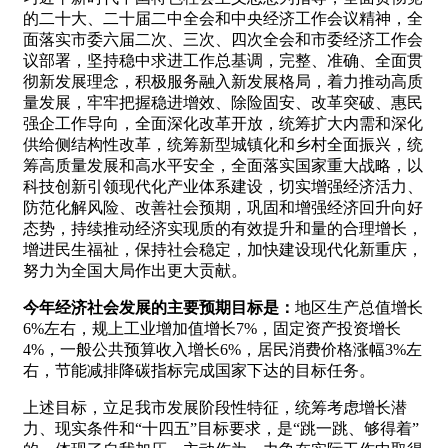
的二十大、二十届二中全会和中央经济工作会议精神，全
面落实市委六届二次、三次、四次全会和市委经济工作会
议部署，坚持稳中求进工作总基调，完整、准确、全面贯
彻新发展理念，积极服务融入新发展格局，着力推动高质
量发展，牢牢把握稳进增效、除险固安、改革突破、惠民
强企工作导向，全面深化改革开放，统筹扩大内需和深化
供给侧结构性改革，统筹新型城镇化和乡村全面振兴，统
筹高质量发展和高水平安全，全面落实国家重大战略，以
科技创新引领现代化产业体系建设，切实增强经济活力、
防范化解风险、改善社会预期，巩固和增强经济回升向好
态势，持续推动经济实现质的有效提升和量的合理增长，
增进民生福祉，保持社会稳定，加快建设现代化新重庆，
努力为全国大局作出更大贡献。
今年经济社会发展的主要预期目标是：
地区生产总值增长
6%左右，规上工业增加值增长7%，固定资产投资增长
4%，一般公共预算收入增长6%，居民消费价格涨幅3%左
右，节能减排降碳指标完成国家下达的目标任务。
上述目标，立足我市发展阶段性特征，统筹考虑增长潜
力、现实条件和“十四五”目标要求，是“跳一跳、够得着”