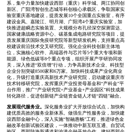
系，集中力量加快建设西部（重庆）科学城、两江协同创
新区、广阳湾智创生态城等科创核心承载区，争取国家实
验室重庆基地建设，提质发展10个全国重点实验室，有序
建设金凤、嘉陵江、明月湖、广阳湾4个重庆实验室，加
快推进超瞬态实验装置、大规模分布孔径深空探测雷达、
国家健康战略资源中心、碳基集成电路研究院等项目，提
质发展重庆国际免疫研究院等新型研发机构，支持重点高
校建设前沿技术交叉研究院。强化企业科技创新主体地
位，实施核心软件、高端器件与芯片等5个重大专项和新
能源、绿色低碳等8个重点专项，组织开展产学研协同攻
关，深入推进“双倍增”行动，力争高新技术企业、科技型
企业分别突破8500家和6万家。加快科技成果产业化商业
化，升级打造重庆高新技术产业研究院，启动建设重庆市
技术转移研究院，发挥重庆产业投资母基金和“产科金”平
台作用，推广“产业研究院+产业基金+产业园区”科技成果
转化路径，促进创新链产业链资金链人才链“四链”融合。
发展现代服务业。
深化服务业扩大开放综合试点，加快构
建优质高效的服务业新体系。做强生产性服务业，加快建
设西部金融中心，深入实施“智融惠畅”工程，推进绿色金
融改革创新试验区建设，一体推动中新互联互通、自贸试
验区、西部陆海新通道和渝港金融开放合作，建好西部金