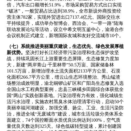
倍，汽车出口额增长51.9%，市场采购贸易方式出口实现
“破冰”，一般贸易占比达到38.9%，全市新设外商投资经
营主体782家，实现外贸进出口7137.4亿元。国际交往水
平持续提升，成功举办智博会、西洽会、“一带一路”陆海
联动发展论坛等活动，设立中希文明互鉴中心，渝港合作
会议机制正式建立，新增国际友城和友好交流城市10个。
（七）系统推进美丽重庆建设，生态优先、绿色发展厚植
新优势。
坚决打好长江经济带污染治理和生态保护攻坚
战，持续巩固长江上游重要生态屏障。生态修复力度加
大，新建“两岸青山·千里林带”50.5万亩、国家储备林
101.5万亩，新增治理水土流失面积2133平方公里、石漠
化面积266.7平方公里，缙云山生态环境整治、秀山锰渣
场整治成效明显，渝北铜锣山矿区和广阳岛生态修复入选
全国山水工程典型案例，忠县三峡橘乡田园综合体获批全
国“两山”实践创新基地。污染治理有力有效，强化城镇生
活污水治理，实施农村黑臭水体治理清零行动，启动50个
美丽幸福河湖建设，加强交通、扬尘、工业、生活污染防
治，推进全域“无废城市”建设，城市生活垃圾分类体系全
面建立，74个国控断面水质优良比例达到100%，空气质
量优良天数达到325天。绿色低碳转型提速，累计创建国