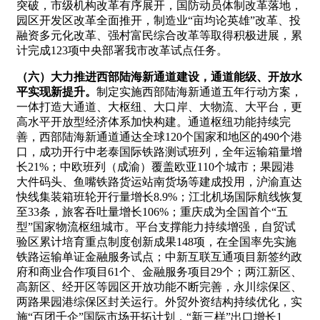
突破，市级机构改革有序展开，国防动员体制改革落地，
园区开发区改革全面推开，制造业“亩均论英雄”改革、投
融资多元化改革、强村富民综合改革等取得积极进展，累
计完成123项中央部署我市改革试点任务。
（六）大力推进西部陆海新通道建设，通道能级、开放水
平实现新提升。
制定实施西部陆海新通道五年行动方案，
一体打造大通道、大枢纽、大口岸、大物流、大平台，更
高水平开放型经济体系加快构建。通道枢纽功能持续完
善，西部陆海新通道通达全球120个国家和地区的490个港
口，成功开行中老泰国际铁路测试班列，全年运输箱量增
长21%；中欧班列（成渝）覆盖欧亚110个城市；果园港
大件码头、鱼嘴铁路货运站南货场等建成投用，沪渝直达
快线集装箱班轮开行量增长8.9%；江北机场国际航线恢复
至33条，旅客吞吐量增长106%；重庆成为全国首个“五
型”国家物流枢纽城市。平台支撑能力持续增强，自贸试
验区累计培育重点制度创新成果148项，在全国率先实施
铁路运输单证金融服务试点；中新互联互通项目新签约政
府和商业合作项目61个、金融服务项目29个；两江新区、
高新区、经开区等园区开放功能不断完善，永川综保区、
两路果园港综保区封关运行。外贸外资结构持续优化，实
施“百团千企”国际市场开拓计划，“新三样”出口增长1