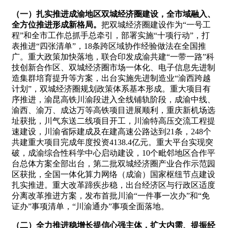
（一）扎实推进成渝地区双城经济圈建设，全市域融入、
全方位推进形成新格局。
把双城经济圈建设作为“一号工
程”和全市工作总抓手总牵引，部署实施“十项行动”，打
表推进“四张清单”，18条跨区域协作经验做法在全国推
广。重大政策加快落地，联合印发成渝共建“一带一路”科
技创新合作区、双城经济圈市场一体化、电子信息先进制
造集群培育提升等方案，出台实施先进制造业“渝西跨越
计划”，双城经济圈规划政策体系基本形成。重大项目有
序推进，渝昆高铁川渝段进入全线铺轨阶段，成渝中线、
渝西、渝万、成达万等高铁项目进展顺利，重庆新机场选
址获批，川气东送二线项目开工，川渝特高压交流工程提
速建设，川渝省际建成及在建高速公路达到21条，248个
共建重大项目完成年度投资4138.4亿元。重大平台实现突
破，成渝综合性科学中心启动建设，10个毗邻地区合作平
台总体方案全部出台，第二批双城经济圈产业合作示范园
区获批，全国一体化算力网络（成渝）国家枢纽节点建设
扎实推进。重大改革蹄疾步稳，出台经济区与行政区适度
分离改革推进方案，发布首批川渝“一件事一次办”和“免
证办”事项清单，“川渝通办”事项全面落地。
（二）全力推进稳增长提信心强主体，扩大内需、提振经