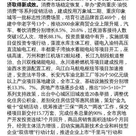
济取得新成效
。
消费市场稳定恢复，举办“爱尚重庆·渝悦
消费”等系列促销活动，建成投用万象城二期、重庆印象
城等一批标志性消费场景，培育引进品牌首店469个，创
建中华老字号13个，推动2000余家商贸企业上限升规，汽
车、餐饮消费分别增长8.5%、20.6%，过夜游客接待人数
突破1亿人次、增长88.1%。投资质量稳中有升，实施抓项
目促投资专项行动，藻渡水库主体工程、疆电入渝特高压
直流输电工程、丰都栗子湾抽水蓄能电站等项目开工，巫
镇高速、万州和黔江机场T2航站楼、长江九朝段航道整
治、合川双槐储能电站、永川港桥燃机等项目建成投用，
渝西水资源配置工程、乌江白马航电枢纽等项目加速推
进，安意法半导体、长安汽车渝北新工厂等26个50亿元级
以上产业项目落地建设，全市工业、基础设施投资分别增
长13.3%、7%。房地产市场逐步企稳，推出“10+5+10+7”
系列支持政策，出台中心城区旧城改造20条举措，调整优
化住房公积金、差别化住房信贷等惠民措施，策划“金九
银十”促销活动，统筹推进“三保”“两久”“两改”工作，保交
楼项目新交付15.7万套、完成任务总量的90%，全市房地
产开发投资连续7个月回升，商品房销售面积连续6个月回
升。经营主体活力增强，启动实施高新技术企业和科技型
企业“双倍增”行动计划，推进企业上市“千里马”行动和