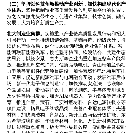
（二）坚持以科技创新推动产业创新，加快构建现代化产
业体系。
坚持把制造业高质量发展放到更加突出的位置，
持之以恒抓龙头带生态，促进产业集聚、技术创新、融合
发展，大力培育新质生产力。
壮大制造业集群。
实施重点产业链高质量发展行动和招大
引强行动，一体推进稳链强链、基础再造、能级跃升，持
续优化产业布局，健全“33618”现代制造业集群体系。智
能网联新能源汽车，按照整零协同、软硬结合、共建生态
的思路，以长安系、赛力斯等企业为重点加速整车产能释
放，推进孔辉空气弹簧、信质驱动电机、青山瑞浦兰钧动
力电池等零部件配套项目建设，加快氢燃料电池商用车推
广应用，促进新能源汽车与电网融合互动，发展汽车后市
场；新一代电子信息制造业，加快推动安意法、芯联等6
个晶圆项目，带动芯片设计、封装测试、半导体专用设备
及材料等协同发展，加大AI及机器人、算力设备等产业培
育，推进仁宝、萤石、三安衬底材料、台达电源转换器等
项目建设，拓展电子终端品类，完善产业配套体系；先进
材料，加快调结构、育新品，新开工西南铝升级扩能、东
方希望玻璃纤维、华峰新材料一体化、万凯新材料PET四
期扩能等重点项目，放大产业集群效应；智能装备及智能