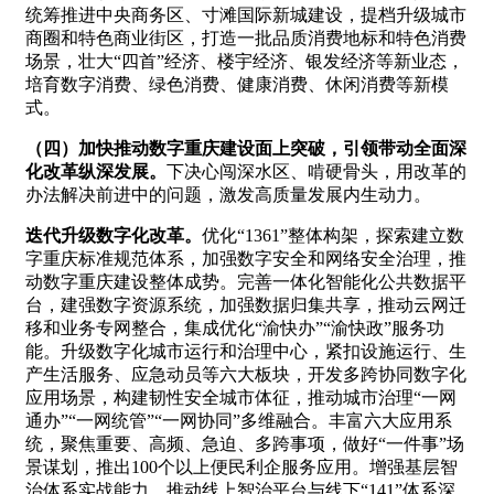
统筹推进中央商务区、寸滩国际新城建设，提档升级城市
商圈和特色商业街区，打造一批品质消费地标和特色消费
场景，壮大“四首”经济、楼宇经济、银发经济等新业态，
培育数字消费、绿色消费、健康消费、休闲消费等新模
式。
（四）加快推动数字重庆建设面上突破，引领带动全面深
化改革纵深发展。
下决心闯深水区、啃硬骨头，用改革的
办法解决前进中的问题，激发高质量发展内生动力。
迭代升级数字化改革。
优化“1361”整体构架，探索建立数
字重庆标准规范体系，加强数字安全和网络安全治理，推
动数字重庆建设整体成势。完善一体化智能化公共数据平
台，建强数字资源系统，加强数据归集共享，推动云网迁
移和业务专网整合，集成优化“渝快办”“渝快政”服务功
能。升级数字化城市运行和治理中心，紧扣设施运行、生
产生活服务、应急动员等六大板块，开发多跨协同数字化
应用场景，构建韧性安全城市体征，推动城市治理“一网
通办”“一网统管”“一网协同”多维融合。丰富六大应用系
统，聚焦重要、高频、急迫、多跨事项，做好“一件事”场
景谋划，推出100个以上便民利企服务应用。增强基层智
治体系实战能力，推动线上智治平台与线下“141”体系深