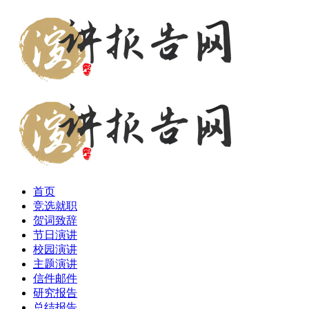
首页
竞选就职
贺词致辞
节日演讲
校园演讲
主题演讲
信件邮件
研究报告
总结报告