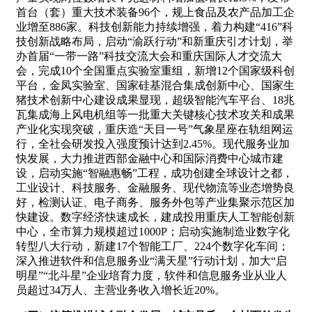
首台（套）重大技术装备96个，规上食品及农产品加工企
业增至886家。科技创新能力持续增强，着力构建“416”科
技创新战略布局，启动“渝跃行动”和新重庆引才计划，举
办首届“一带一路”科技交流大会和重庆国际人才交流大
会，完成10个全国重点实验室重组，新增12个国家级科创
平台，金凤实验室、国家硅基混合集成创新中心、国家生
猪技术创新中心建设成果显现，超级智能汽车平台、18兆
瓦集成海上风电机组等一批重大关键核心技术攻关和成果
产业化实现突破，重庆造“天目一号”气象星座在轨组网运
行，全社会研发投入强度预计达到2.45%。现代服务业加
快发展，大力推进西部金融中心和国际消费中心城市建
设，启动实施“智融惠畅”工程，成功创建全球设计之都，
工业设计、科技服务、金融服务、现代物流等业态增势良
好，检测认证、电子商务、服务外包等产业集聚示范区加
快建设。数字经济快速成长，建成投用重庆人工智能创新
中心，全市算力规模超过1000P；启动实施制造业数字化
转型八大行动，新建17个智能工厂、224个数字化车间；
深入推进软件和信息服务业“满天星”行动计划，加大“启
明星”“北斗星”企业培育力度，软件和信息服务业从业人
员超过34万人、主营业务收入增长近20%。