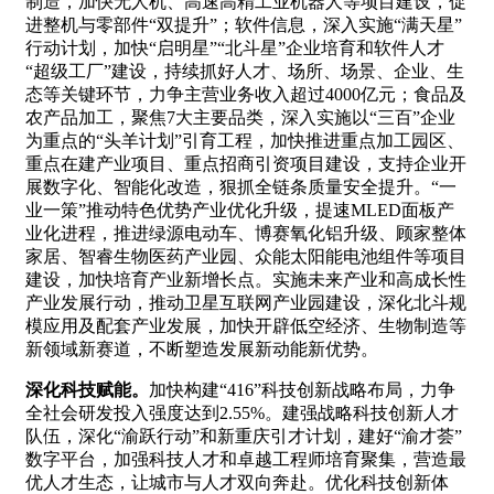
制造，加快无人机、高速高精工业机器人等项目建设，促
进整机与零部件“双提升”；软件信息，深入实施“满天星”
行动计划，加快“启明星”“北斗星”企业培育和软件人才
“超级工厂”建设，持续抓好人才、场所、场景、企业、生
态等关键环节，力争主营业务收入超过4000亿元；食品及
农产品加工，聚焦7大主要品类，深入实施以“三百”企业
为重点的“头羊计划”引育工程，加快推进重点加工园区、
重点在建产业项目、重点招商引资项目建设，支持企业开
展数字化、智能化改造，狠抓全链条质量安全提升。“一
业一策”推动特色优势产业优化升级，提速MLED面板产
业化进程，推进绿源电动车、博赛氧化铝升级、顾家整体
家居、智睿生物医药产业园、众能太阳能电池组件等项目
建设，加快培育产业新增长点。实施未来产业和高成长性
产业发展行动，推动卫星互联网产业园建设，深化北斗规
模应用及配套产业发展，加快开辟低空经济、生物制造等
新领域新赛道，不断塑造发展新动能新优势。
深化科技赋能。
加快构建“416”科技创新战略布局，力争
全社会研发投入强度达到2.55%。建强战略科技创新人才
队伍，深化“渝跃行动”和新重庆引才计划，建好“渝才荟”
数字平台，加强科技人才和卓越工程师培育聚集，营造最
优人才生态，让城市与人才双向奔赴。优化科技创新体