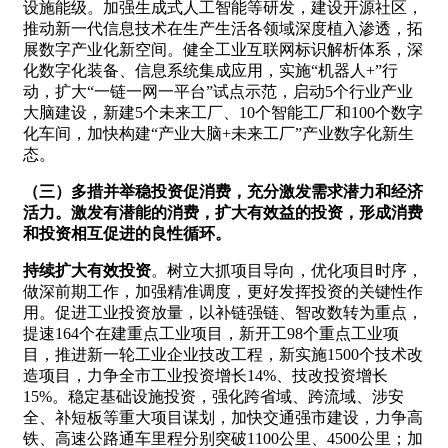
设施能级。加强生成式人工智能等研发，建设开源社区，
推动新一代信息技术在生产生活各领域深度植入渗透，拓
展数字产业化新空间。健全工业互联网标识解析体系，深
化数字化装备、信息系统集成应用，实施“机器人+”行
动，扩大“一链一网一平台”试点示范，启动5个行业产业
大脑建设，新建5个未来工厂、10个智能工厂和100个数字
化车间，加快构建“产业大脑+未来工厂”产业数字化新生
态。
（三）多措并举稳投资促消费，充分激发需求潜力和经济
活力。
激发有潜能的消费，扩大有效益的投资，形成消费
和投资相互促进的良性循环。
持续扩大有效投资
。树立大抓项目导向，优化项目时序，
做深前期工作，加强精准调度，更好发挥投资的关键性作
用。促进工业投资放量，以补链强链、智改数转为重点，
提速164个在建重点工业项目，新开工98个重点工业项
目，推进新一轮工业企业技改工程，新实施1500个技术改
造项目，力争全市工业投资增长14%、技改投资增长
15%。稳定基础设施投资，强化跨省域、跨流域、涉安
全、补短板等重大项目谋划，加快交通强市建设，力争高
铁、高速公路通车里程分别突破1100公里、4500公里；加