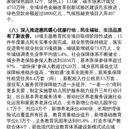
家级绿色园区12个、绿色工厂133家，碳市场累计成交
4753万吨，全域绿色金融改革创新试验区建设扎实推进，
绿色贷款余额超过6800亿元，气候投融资项目入库497
个。
（八）深入推进惠民暖心优服行动，民生福祉、生活品质
有了新改善。
10项主题教育民生项目取得阶段性成效，15
件年度重点民生实事全面完成。就业形势保持稳定，落实
促进青年就业创业35项措施，城镇新增就业73.9万人，全
年城镇调查失业率平均值5.4%。社会保障体系不断健全，
城乡养老保险参保人数达到2650万，基本医保参保率超过
97%，“渝快保”参保人数超过620万，城乡居民最低生活
保障标准稳步提高，“救助通”改革全面推开，新筹集保障
性租赁住房8.4万套（间），新配租入住公租房3.5万套，
退役军人服务管理保障能力进一步提升。“一老一小”得到
更多关爱，制定实施婴幼儿照护服务能力提升三年行动计
划，出台基本养老服务清单，推动社区养老服务设施社会
化运营和家庭养老床位试点，全市新增公办幼儿园学位
1.7万个、托位4万个，新增养老床位4080张，长期护理保
险试点覆盖所有区县。教育质量稳步提升，新增基础教育
学位6.3万个，义务教育巩固率达到95.8%，打造市域产教
联合体4个，获批现代职业教育体系建设新模式试点城