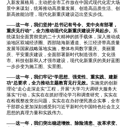
入新发展格局，主动把全市工作放在中国式现代化宏大场
景中来谋划，统筹推动高质量发展、创造高品质生活、创
新高效能治理，现代化新重庆建设迈出坚实步伐。
——这一年，我们坚持“总书记有号令、党中央有部署，
重庆见行动”，全力推动现代化新重庆建设开局起步。
系
统谋划全面贯彻党的二十大精神的抓手载体，深入推动成
渝地区双城经济圈、西部陆海新通道、长江经济带高质量
发展等国家战略落地实施，整体布局数字重庆、美丽重
庆、平安重庆建设，全面部署新时代制造强市、文化强
市、科技创新和人才强市建设，现代化新重庆的美好蓝图
一步步变为施工图、实景图。
——这一年，我们牢记“学思想、强党性、重实践、建新
功”总要求，全力推动主题教育见行见效。
实施党的创新
理论“走心走深走实”工程，开展“大学习大调研大服务大
落实”行动，实实在在抓好理论学习和调查研究，实实在
在检视整改突出问题，实实在在办好便民惠企实事，全市
干部群众更加深刻感受到习近平新时代中国特色社会主义
思想的真理力量和实践伟力。
——这一年，我们突出稳进增效、除险清患、改革求变、