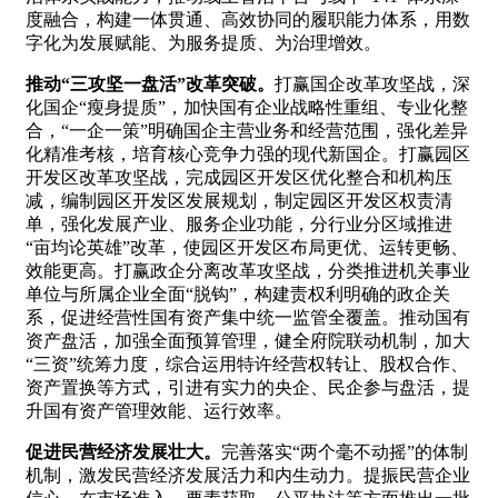
度融合，构建一体贯通、高效协同的履职能力体系，用数
字化为发展赋能、为服务提质、为治理增效。
推动“三攻坚一盘活”改革突破。
打赢国企改革攻坚战，深
化国企“瘦身提质”，加快国有企业战略性重组、专业化整
合，“一企一策”明确国企主营业务和经营范围，强化差异
化精准考核，培育核心竞争力强的现代新国企。打赢园区
开发区改革攻坚战，完成园区开发区优化整合和机构压
减，编制园区开发区发展规划，制定园区开发区权责清
单，强化发展产业、服务企业功能，分行业分区域推进
“亩均论英雄”改革，使园区开发区布局更优、运转更畅、
效能更高。打赢政企分离改革攻坚战，分类推进机关事业
单位与所属企业全面“脱钩”，构建责权利明确的政企关
系，促进经营性国有资产集中统一监管全覆盖。推动国有
资产盘活，加强全面预算管理，健全府院联动机制，加大
“三资”统筹力度，综合运用特许经营权转让、股权合作、
资产置换等方式，引进有实力的央企、民企参与盘活，提
升国有资产管理效能、运行效率。
促进民营经济发展壮大。
完善落实“两个毫不动摇”的体制
机制，激发民营经济发展活力和内生动力。提振民营企业