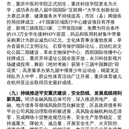
市，重庆中医药学院正式招生，重庆科技学院更名为大
学，成功承办第八届中国国际“互联网+”大学生创新创业
大赛总决赛。健康服务水平持续提高，市区（县）两级疾
控局挂牌成立，4个国家区域医疗中心建设项目有序推
进，新增三级医院23家、三甲医院8家，免费为符合条件
的19.3万女学生接种HPV疫苗，药品和医用耗材集中带量
采购累计为群众减负65亿元。文化体育事业蓬勃发展，举
办首届长江文明论坛、石窟寺保护国际论坛，启动红岩文
化公园二期建设，革命文物保护中心、西部国际传播中心
挂牌成立，重庆开埠遗址公园全面开放，永川科技影视片
场建成投用，舞剧《绝对考验》获第十三届中国舞蹈“荷
花奖”；高质量承办第九届中俄青少年运动会，铜梁龙足
球队升入中甲，群众性体育活动广泛开展，重庆体育健儿
在杭州亚运会取得历史最好成绩。
（九）持续推进平安重庆建设，安全防线、发展底线得到
新巩固。
经济金融风险总体可控，深入推进房地产、金
融、地方债务等领域风险防范化解攻坚，区县政府债务和
平台公司风险治理取得积极进展，高风险金融机构动态清
零，完成网络小贷整改规范任务。安全生产形势稳定，坚
持遏重大、降较大、减总量，开展安全生产、火灾防控、