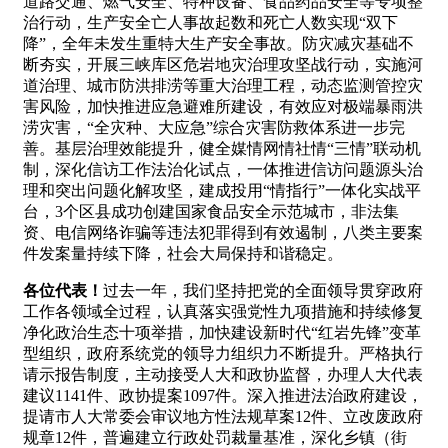
道路交通、燃气安全、特种设备、食品药品安全等专项整
治行动，生产安全亡人事故起数和死亡人数实现“双下
降”，全年未发生重特大生产安全事故。防灾减灾基础不
断夯实，开展三峡库区危岩地灾治理攻坚战行动，实施河
道治理、城市防洪排涝等重大治理工程，动态监测管控灾
害风险，加快推进应急避难所建设，有效应对极端暴雨洪
涝灾害，“全灾种、大应急”综合灾害防救体系进一步完
善。基层治理效能提升，健全媒情网情社情“三情”联动机
制，深化信访工作法治化试点，一体推进信访问题源头治
理和突出问题化解攻坚，建成投用“情指行”一体化实战平
台，3个区县成功创建国家食品安全示范城市，非法集
资、电信网络诈骗等违法犯罪得到有效遏制，八类主要案
件发案量持续下降，社会大局保持和谐稳定。
各位代表！
过去一年，我们坚持把党的全面领导贯穿政府
工作各领域全过程，认真落实强党性九项措施和持续修复
净化政治生态十项举措，加快建设新时代“红岩先锋”变革
型组织，政府系统党的领导力组织力不断提升。严格执行
请示报告制度，主动接受人大和政协监督，办理人大代表
建议1141件、政协提案1097件。深入推进法治政府建设，
提请市人大常委会审议地方性法规草案12件、立改废政府
规章12件，普遍建立行政处罚裁量基准，深化乡镇（街