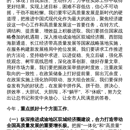
的，体现了自我加压、主动作为，力争在实际工作中取得
更好结果。实现上述目标，困难不容低估，信心不可动
摇，干劲不能松懈。我们要牢记高质量发展是新时代的硬
道理，把推进中国式现代化作为最大的政治，聚焦经济建
设这一中心工作和高质量发展这一首要任务，在转方式、
调结构、提质量、增效益上积极进取。我们要抓住国家战
略叠加的机遇期，深入推动成渝地区双城经济圈、西部陆
海新通道、长江经济带高质量发展等国家战略落地实施，
在服务构建新发展格局中抢位发展。我们要讲求工作推进
的方法论，坚持稳中求进、以进促稳、先立后破，强化系
统观念、树牢底线思维，深化改革创新、做好存量文章、
用好市场力量。我们要把握政策举措的时度效，注重政策
取向的一致性，在政策储备上打好提前量、留出冗余度，
在政策实施上强化协同联动、放大组合效应。我们要保持
奋发有为的好状态，在发展中拼作风、拼干劲、拼决心、
拼效率，大胆试、大胆闯，不“躺平”、不“休眠”，努力交
出让总书记和党中央放心、让全市人民满意的答卷。
今年，
重点抓好十个方面工作
。
（一）纵深推进成渝地区双城经济圈建设，合力打造带动
全国高质量发展的重要增长极。
把握“一体化”和“高质量”