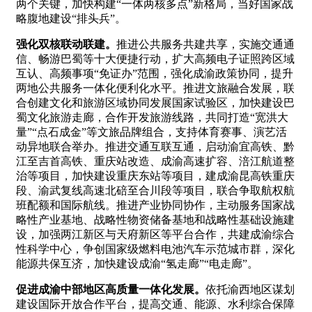
两个关键，加快构建“一体两核多点”新格局，当好国家战
略腹地建设“排头兵”。
强化双核联动联建。
推进公共服务共建共享，实施交通通
信、畅游巴蜀等十大便捷行动，扩大高频电子证照跨区域
互认、高频事项“免证办”范围，强化成渝政策协同，提升
两地公共服务一体化便利化水平。推进文旅融合发展，联
合创建文化和旅游区域协同发展国家试验区，加快建设巴
蜀文化旅游走廊，合作开发旅游线路，共同打造“宽洪大
量”“点石成金”等文旅品牌组合，支持体育赛事、演艺活
动异地联合举办。推进交通互联互通，启动渝宜高铁、黔
江至吉首高铁、重庆站改造、成渝高速扩容、涪江航道整
治等项目，加快建设重庆东站等项目，建成渝昆高铁重庆
段、渝武复线高速北碚至合川段等项目，联合争取航权航
班配额和国际航线。推进产业协同协作，主动服务国家战
略性产业基地、战略性物资储备基地和战略性基础设施建
设，加强两江新区与天府新区等平台合作，共建成渝综合
性科学中心，争创国家级燃料电池汽车示范城市群，深化
能源共保互济，加快建设成渝“氢走廊”“电走廊”。
促进成渝中部地区高质量一体化发展。
依托渝西地区谋划
建设国际开放合作平台，提高交通、能源、水利综合保障