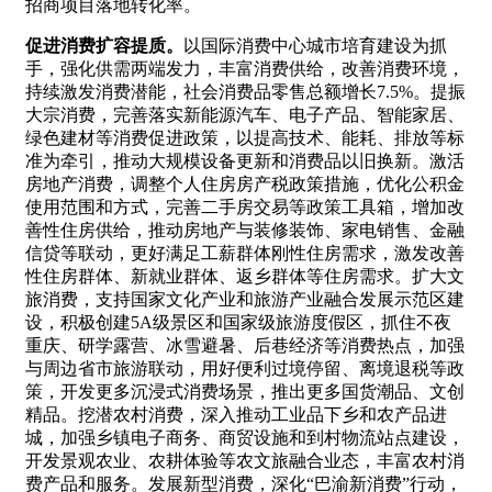
招商项目落地转化率。
促进消费扩容提质。
以国际消费中心城市培育建设为抓
手，强化供需两端发力，丰富消费供给，改善消费环境，
持续激发消费潜能，社会消费品零售总额增长7.5%。提振
大宗消费，完善落实新能源汽车、电子产品、智能家居、
绿色建材等消费促进政策，以提高技术、能耗、排放等标
准为牵引，推动大规模设备更新和消费品以旧换新。激活
房地产消费，调整个人住房房产税政策措施，优化公积金
使用范围和方式，完善二手房交易等政策工具箱，增加改
善性住房供给，推动房地产与装修装饰、家电销售、金融
信贷等联动，更好满足工薪群体刚性住房需求，激发改善
性住房群体、新就业群体、返乡群体等住房需求。扩大文
旅消费，支持国家文化产业和旅游产业融合发展示范区建
设，积极创建5A级景区和国家级旅游度假区，抓住不夜
重庆、研学露营、冰雪避暑、后巷经济等消费热点，加强
与周边省市旅游联动，用好便利过境停留、离境退税等政
策，开发更多沉浸式消费场景，推出更多国货潮品、文创
精品。挖潜农村消费，深入推动工业品下乡和农产品进
城，加强乡镇电子商务、商贸设施和到村物流站点建设，
开发景观农业、农耕体验等农文旅融合业态，丰富农村消
费产品和服务。发展新型消费，深化“巴渝新消费”行动，