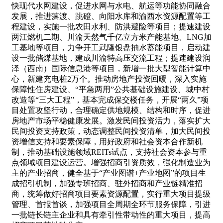
快现代水网建设，促进水网与水电、航运等功能协同融合
发展，推进藻渡、跳磴、向阳水库和渝西水资源配置等工
程建设，实施一批农田水利、防洪避险等项目；提速建设
两江燃机二期、川渝天然气千亿立方米产能基地、LNG加
工基地等项目，力争开工武隆银盘抽水蓄能项目，启动建
设一批储煤基地，建成川渝特高压交流工程；提速建设润
泽（西南）国际信息港等项目，新增一批大型智能计算中
心，新建充电桩2万个。推动房地产投资回暖，深入实施
保障性住房建设、“平急两用”公共基础设施建设、城中村
改造等“三大工程”，基本完成保交楼任务，开展“两久”项
目处置攻坚行动，合理确定供地规模、结构和时序，促进
房地产市场平稳健康发展。激发民间投资活力，落实扩大
民间投资支持政策，动态调整民间投资清单，加大民间投
资增信支持和要素保障，用好政府和社会资本合作新机
制，推动基础设施领域REITs试点，支持社会资本参与重
点领域项目建设运营。增强招商引资质效，强化制造业为
主的产业招商，健全基于“产业图谱+产业地图”的项目生
成招引机制，加强专班招商、驻外招商和产业链精准招
商，统筹做好招商项目要素资源配置，实行重大项目提级
管理、首报首谈，加强项目全周期全环节服务保障，引进
一批链长链主企业和具有牵引性带动性的重大项目，提高