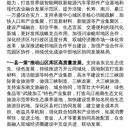
能力，打造世界级智能网联新能源汽车零部件产业基地和
现代农业融合发展示范区。提升涪陵、长寿、南川、綦江
—万盛综合实力，支持承接中心城区非核心功能疏解，加
快人口和产业集聚，打造新材料、新能源等产业集聚区，
建设产城融合、职住平衡、生态宜居、交通便利的现代化
新城，更好发挥战略支点作用。加强川渝毗邻地区合作，
深化经济区与行政区适度分离、双城经济圈市场一体化等
改革，纵深推进毗邻地区合作平台建设，加强产业合作示
范园区协作，持续优化成渝中部地区协同发展格局。
“一县一策”推动山区库区高质量发展。
支持渝东北生态优
先、绿色发展，持续推进万开云同城化，因地制宜打造新
材料、清洁能源等特色产业集群，高水平建设长江三峡国
际黄金旅游带，做强三峡制造、三峡农家、大三峡旅游。
支持渝东南文旅融合、城乡协同，培育壮大中药材、绿色
食品等“武陵加工”特色产业集群，打造乌江画廊生态文化
旅游示范带和生态康养基地，加快建设世界知名民俗生态
旅游目的地。深化区县对口协同发展，建立健全成本共
担、收益共享机制，强化联合招商和产业协作，拓展消费
帮扶，促进土地、资金、人才等要素协同高效配置，在全
面融入双城经济圈建设中互促共进、联动发展。