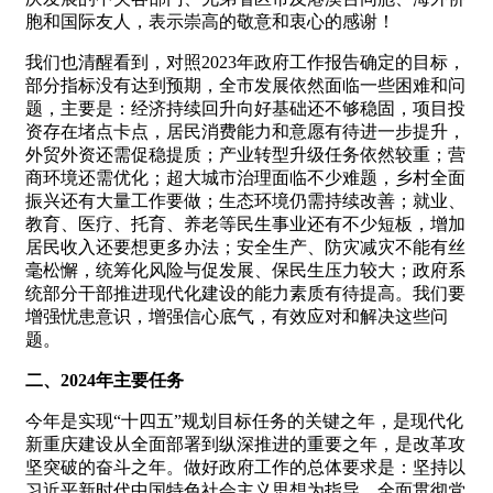
胞和国际友人，表示崇高的敬意和衷心的感谢！
我们也清醒看到，对照2023年政府工作报告确定的目标，
部分指标没有达到预期，全市发展依然面临一些困难和问
题，主要是：经济持续回升向好基础还不够稳固，项目投
资存在堵点卡点，居民消费能力和意愿有待进一步提升，
外贸外资还需促稳提质；产业转型升级任务依然较重；营
商环境还需优化；超大城市治理面临不少难题，乡村全面
振兴还有大量工作要做；生态环境仍需持续改善；就业、
教育、医疗、托育、养老等民生事业还有不少短板，增加
居民收入还要想更多办法；安全生产、防灾减灾不能有丝
毫松懈，统筹化风险与促发展、保民生压力较大；政府系
统部分干部推进现代化建设的能力素质有待提高。我们要
增强忧患意识，增强信心底气，有效应对和解决这些问
题。
二、2024年主要任务
今年是实现“十四五”规划目标任务的关键之年，是现代化
新重庆建设从全面部署到纵深推进的重要之年，是改革攻
坚突破的奋斗之年。做好政府工作的总体要求是：坚持以
习近平新时代中国特色社会主义思想为指导，全面贯彻党