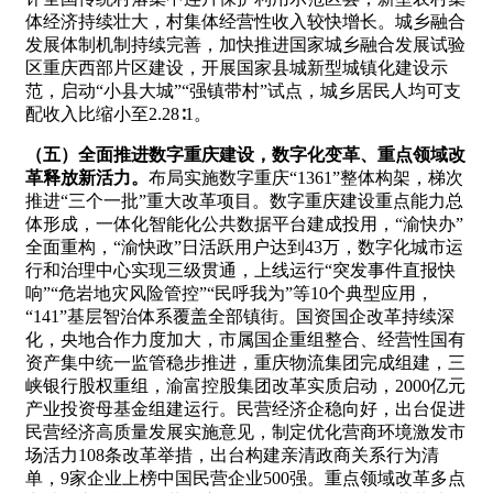
体经济持续壮大，村集体经营性收入较快增长。城乡融合
发展体制机制持续完善，加快推进国家城乡融合发展试验
区重庆西部片区建设，开展国家县城新型城镇化建设示
范，启动“小县大城”“强镇带村”试点，城乡居民人均可支
配收入比缩小至2.28∶1。
（五）全面推进数字重庆建设，数字化变革、重点领域改
革释放新活力。
布局实施数字重庆“1361”整体构架，梯次
推进“三个一批”重大改革项目。数字重庆建设重点能力总
体形成，一体化智能化公共数据平台建成投用，“渝快办”
全面重构，“渝快政”日活跃用户达到43万，数字化城市运
行和治理中心实现三级贯通，上线运行“突发事件直报快
响”“危岩地灾风险管控”“民呼我为”等10个典型应用，
“141”基层智治体系覆盖全部镇街。国资国企改革持续深
化，央地合作力度加大，市属国企重组整合、经营性国有
资产集中统一监管稳步推进，重庆物流集团完成组建，三
峡银行股权重组，渝富控股集团改革实质启动，2000亿元
产业投资母基金组建运行。民营经济企稳向好，出台促进
民营经济高质量发展实施意见，制定优化营商环境激发市
场活力108条改革举措，出台构建亲清政商关系行为清
单，9家企业上榜中国民营企业500强。重点领域改革多点