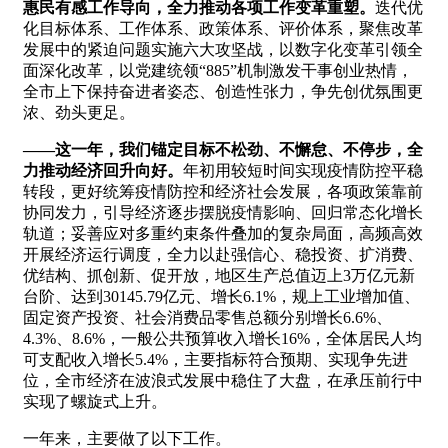
惠民有感工作导向，全力推动各项工作变革重塑。
迭代优
化目标体系、工作体系、政策体系、评价体系，聚焦改革
发展中的紧迫问题实施六大攻坚战，以数字化变革引领全
面深化改革，以党建统领“885”机制激发干事创业热情，
全市上下保持奋进者姿态、创造性张力，争先创优氛围更
浓、劲头更足。
——这一年，我们锚定目标不松劲、不懈怠、不停步，全
力推动经济回升向好。
年初用较短时间实现疫情防控平稳
转段，更好统筹疫情防控和经济社会发展，各项政策靠前
协同发力，引导经济逐步摆脱疫情影响、回归常态化增长
轨道；妥善应对多重约束条件叠加的复杂局面，高频高效
开展经济运行调度，全力以赴强信心、稳投资、扩消费、
优结构、抓创新、促开放，地区生产总值迈上3万亿元新
台阶、达到30145.79亿元、增长6.1%，规上工业增加值、
固定资产投资、社会消费品零售总额分别增长6.6%、
4.3%、8.6%，一般公共预算收入增长16%，全体居民人均
可支配收入增长5.4%，主要指标符合预期、实现争先进
位，全市经济在波浪式发展中稳住了大盘，在承压前行中
实现了螺旋式上升。
一年来，主要做了以下工作。