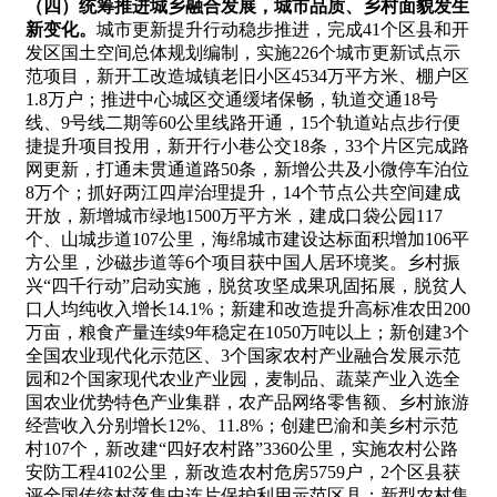
（四）统筹推进城乡融合发展，城市品质、乡村面貌发生
新变化。
城市更新提升行动稳步推进，完成41个区县和开
发区国土空间总体规划编制，实施226个城市更新试点示
范项目，新开工改造城镇老旧小区4534万平方米、棚户区
1.8万户；推进中心城区交通缓堵保畅，轨道交通18号
线、9号线二期等60公里线路开通，15个轨道站点步行便
捷提升项目投用，新开行小巷公交18条，33个片区完成路
网更新，打通未贯通道路50条，新增公共及小微停车泊位
8万个；抓好两江四岸治理提升，14个节点公共空间建成
开放，新增城市绿地1500万平方米，建成口袋公园117
个、山城步道107公里，海绵城市建设达标面积增加106平
方公里，沙磁步道等6个项目获中国人居环境奖。乡村振
兴“四千行动”启动实施，脱贫攻坚成果巩固拓展，脱贫人
口人均纯收入增长14.1%；新建和改造提升高标准农田200
万亩，粮食产量连续9年稳定在1050万吨以上；新创建3个
全国农业现代化示范区、3个国家农村产业融合发展示范
园和2个国家现代农业产业园，麦制品、蔬菜产业入选全
国农业优势特色产业集群，农产品网络零售额、乡村旅游
经营收入分别增长12%、11.8%；创建巴渝和美乡村示范
村107个，新改建“四好农村路”3360公里，实施农村公路
安防工程4102公里，新改造农村危房5759户，2个区县获
评全国传统村落集中连片保护利用示范区县；新型农村集