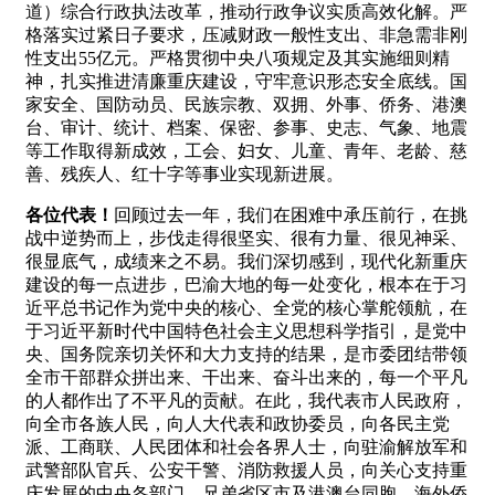
道）综合行政执法改革，推动行政争议实质高效化解。严
格落实过紧日子要求，压减财政一般性支出、非急需非刚
性支出55亿元。严格贯彻中央八项规定及其实施细则精
神，扎实推进清廉重庆建设，守牢意识形态安全底线。国
家安全、国防动员、民族宗教、双拥、外事、侨务、港澳
台、审计、统计、档案、保密、参事、史志、气象、地震
等工作取得新成效，工会、妇女、儿童、青年、老龄、慈
善、残疾人、红十字等事业实现新进展。
各位代表！
回顾过去一年，我们在困难中承压前行，在挑
战中逆势而上，步伐走得很坚实、很有力量、很见神采、
很显底气，成绩来之不易。我们深切感到，现代化新重庆
建设的每一点进步，巴渝大地的每一处变化，根本在于习
近平总书记作为党中央的核心、全党的核心掌舵领航，在
于习近平新时代中国特色社会主义思想科学指引，是党中
央、国务院亲切关怀和大力支持的结果，是市委团结带领
全市干部群众拼出来、干出来、奋斗出来的，每一个平凡
的人都作出了不平凡的贡献。在此，我代表市人民政府，
向全市各族人民，向人大代表和政协委员，向各民主党
派、工商联、人民团体和社会各界人士，向驻渝解放军和
武警部队官兵、公安干警、消防救援人员，向关心支持重
庆发展的中央各部门、兄弟省区市及港澳台同胞、海外侨