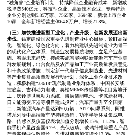
“独角兽”企业培育计划，持续降低企业融资成本，新增减
税降费540亿元，科技型企业、高新技术企业、专精特新
企业分别达到5.85万家、7565家、3694家，新增上市企业
10家，全年新增经营主体64.8万户、增长21.8%。
（三）加快推进新型工业化，产业升级、创新发展迈出新
步伐。
锚定建设国家重要先进制造业中心目标，紧盯高端
化、智能化、绿色化方向，着力构建以先进制造业为骨干
的现代化产业体系。制造业发展提质增效，立足产业基
础、着眼未来趋势，接续实施智能网联新能源汽车产业集
群发展规划，出台食品及农产品加工产业高质量发展意见
和十条政策措施，制定新一代电子信息制造业、先进材料
等产业集群高质量发展行动计划，深化工业企业技术改
造，积极构建“33618”现代制造业集群体系；中国长安线
控底盘、吉利动力电池、奥松MEMS传感器等项目落地开
工，庆铃博世氢动力系统、海辰储能电池、卡涞新材料、
日立能源变压器等项目建成投产；汽车产量升至全国第
二，新能源汽车产量达到50万辆，AITO问界系列、阿维
塔系列等中高端新车型持续热销，功率半导体及集成电
路、传感器及仪器仪表增加值分别增长15%、11.2%，智
能手机产量占全国6.7%，光伏玻璃、玻璃纤维等重点产品
产量实现两位数增长，先进材料增加值增长12.3%，发布