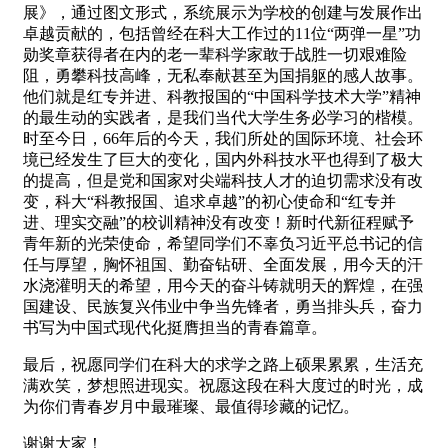
展》，通过图文形式，系统展示为学校的创建与发展作出
卓越贡献的，包括曾经在科大工作过的11位“两弹一星”功
勋奖章获得者在内的老一辈科学家敢于战胜一切艰难险
阻，勇攀科技高峰，无私奉献甚至为国捐躯的感人故事。
他们就是红专并进、科教报国的“中国科学技术大学”精神
的最生动的实践者，是我们当代大学生务必学习的楷模。
时至今日，66年后的今天，我们所处的国际环境、社会环
境已经发生了巨大的变化，国内外科技水平也得到了极大
的提高，但是党和国家对尖端科技人才的迫切需求没有改
变，科大“科教报国、追求卓越”的初心使命和“红专并
进、理实交融”的校训精神没有改变！新时代新征程赋予
青年新的光荣使命，希望同学们不辜负习近平总书记的信
任与厚望，胸怀祖国、勤奋钻研、全面发展，用今天的汗
水浇灌明天的希望，用今天的奋斗铸就明天的辉煌，在强
国建设、民族复兴伟业中争当先锋者，勇当排头兵，奋力
书写为中国式现代化挺膺担当的青春篇章。
最后，祝愿同学们在科大的求学之路上硕果累累，生活充
满欢笑，梦想照进现实。祝愿这段在科大度过的时光，成
为你们青春岁月中最璀璨、最值得珍藏的记忆。
谢谢大家！