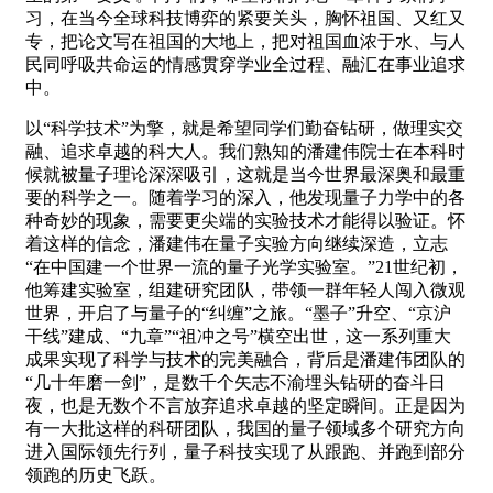
习，在当今全球科技博弈的紧要关头，胸怀祖国、又红又
专，把论文写在祖国的大地上，把对祖国血浓于水、与人
民同呼吸共命运的情感贯穿学业全过程、融汇在事业追求
中。
以“科学技术”为擎，就是希望同学们勤奋钻研，做理实交
融、追求卓越的科大人。我们熟知的潘建伟院士在本科时
候就被量子理论深深吸引，这就是当今世界最深奥和最重
要的科学之一。随着学习的深入，他发现量子力学中的各
种奇妙的现象，需要更尖端的实验技术才能得以验证。怀
着这样的信念，潘建伟在量子实验方向继续深造，立志
“在中国建一个世界一流的量子光学实验室。”21世纪初，
他筹建实验室，组建研究团队，带领一群年轻人闯入微观
世界，开启了与量子的“纠缠”之旅。“墨子”升空、“京沪
干线”建成、“九章”“祖冲之号”横空出世，这一系列重大
成果实现了科学与技术的完美融合，背后是潘建伟团队的
“几十年磨一剑”，是数千个矢志不渝埋头钻研的奋斗日
夜，也是无数个不言放弃追求卓越的坚定瞬间。正是因为
有一大批这样的科研团队，我国的量子领域多个研究方向
进入国际领先行列，量子科技实现了从跟跑、并跑到部分
领跑的历史飞跃。