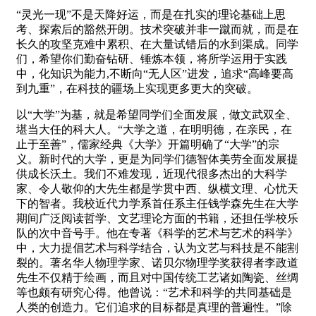
“灵光一现”不是天降好运，而是在扎实的理论基础上思
考、探索后的豁然开朗。技术突破并非一蹴而就，而是在
长久的攻坚克难中累积、在大量试错后的水到渠成。同学
们，希望你们勤奋钻研、锤炼本领，将所学运用于实践
中，化知识为能力,不断向“无人区”进发，追求“高峰要高
到九重”，在科技的疆场上实现更多更大的突破。
以“大学”为基，就是希望同学们全面发展，做文武双全、
堪当大任的科大人。“大学之道，在明明德，在亲民，在
止于至善”，儒家经典《大学》开篇明确了“大学”的宗
义。新时代的大学，更是为同学们德智体美劳全面发展提
供成长沃土。我们不难发现，近现代很多杰出的大科学
家、令人敬仰的大先生都是学贯中西、纵横文理、心忧天
下的智者。我校近代力学系首任系主任钱学森先生在大学
期间广泛阅读哲学、文艺理论方面的书籍，还担任学校乐
队的次中音号手。他在专著《科学的艺术与艺术的科学》
中，大力提倡艺术与科学结合，认为文艺与科技是不能割
裂的。著名华人物理学家、诺贝尔物理学奖获得者李政道
先生不仅精于绘画，而且对中国传统工艺诸如陶瓷、丝绸
等也颇有研究心得。他曾说：“艺术和科学的共同基础是
人类的创造力。它们追求的目标都是真理的普遍性。”除