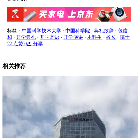
标签：
中国科学技术大学
·
中国科学院
·
典礼致辞
·
包信
和
·
开学典礼
·
开学寄语
·
开学演讲
·
本科生
·
校长
·
院士
点赞
0
分享
相关推荐