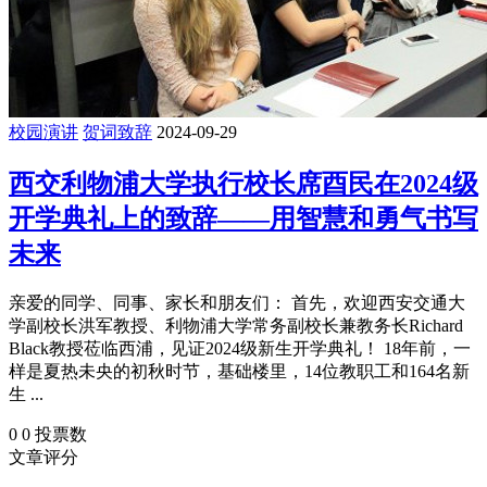
校园演讲
贺词致辞
2024-09-29
西交利物浦大学执行校长席酉民在2024级
开学典礼上的致辞——用智慧和勇气书写
未来
亲爱的同学、同事、家长和朋友们： 首先，欢迎西安交通大
学副校长洪军教授、利物浦大学常务副校长兼教务长Richard
Black教授莅临西浦，见证2024级新生开学典礼！ 18年前，一
样是夏热未央的初秋时节，基础楼里，14位教职工和164名新
生 ...
0
0
投票数
文章评分