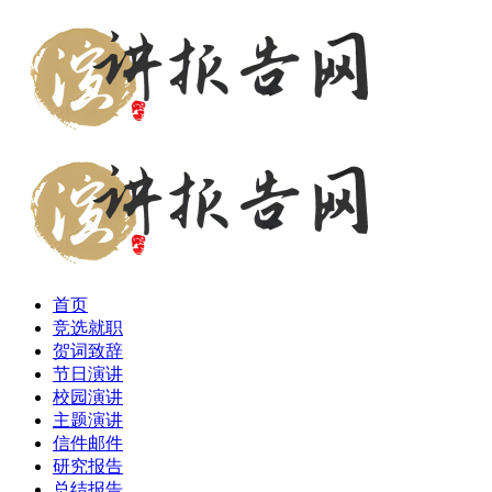
首页
竞选就职
贺词致辞
节日演讲
校园演讲
主题演讲
信件邮件
研究报告
总结报告