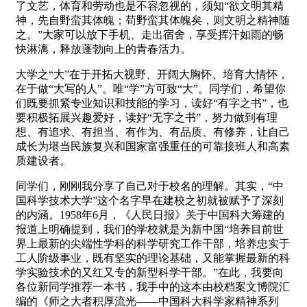
了文艺，体育和劳动也是不容忽视的，须知“欲文明其精
神，先自野蛮其体魄；苟野蛮其体魄矣，则文明之精神随
之。”大家可以放下手机、走出宿舍，享受挥汗如雨的畅
快淋漓，释放蓬勃向上的青春活力。
大学之“大”在于开拓大视野、开阔大胸怀、培育大情怀，
在于做“大写的人”。唯“学”方可致“大”。同学们，希望你
们既要抓紧专业知识和技能的学习，读好“有字之书”，也
要积极拓展兴趣爱好，读好“无字之书”，努力做到有理
想、有追求、有担当、有作为、有品质、有修养，让自己
成长为堪当民族复兴和国家富强重任的可靠接班人和高素
质建设者。
同学们，刚刚我分享了自己对于校名的理解。其实，“中
国科学技术大学”这个名字早在建校之初就被赋予了深刻
的内涵。1958年6月，《人民日报》关于中国科大筹建的
报道上明确提到，我们的学校就是为新中国“培养目前世
界上最新的尖端性学科的科学研究工作干部，培养忠实于
工人阶级事业，既有坚实的理论基础，又能掌握最新的科
学实验技术的又红又专的新型科学干部。”在此，我要向
各位新同学推荐一本书，我手中的这本由校档案文博院汇
编的《师之大者积厚流光——中国科大科学家精神系列