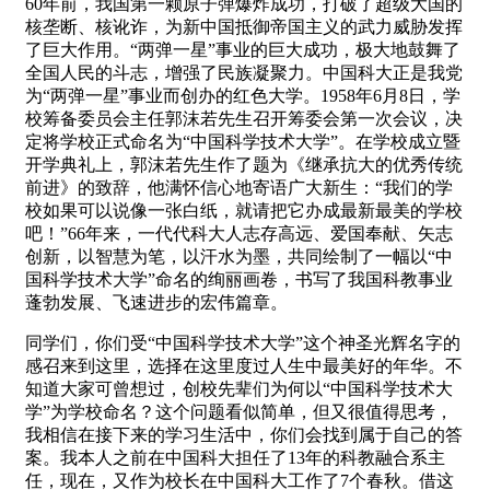
60年前，我国第一颗原子弹爆炸成功，打破了超级大国的
核垄断、核讹诈，为新中国抵御帝国主义的武力威胁发挥
了巨大作用。“两弹一星”事业的巨大成功，极大地鼓舞了
全国人民的斗志，增强了民族凝聚力。中国科大正是我党
为“两弹一星”事业而创办的红色大学。1958年6月8日，学
校筹备委员会主任郭沫若先生召开筹委会第一次会议，决
定将学校正式命名为“中国科学技术大学”。在学校成立暨
开学典礼上，郭沫若先生作了题为《继承抗大的优秀传统
前进》的致辞，他满怀信心地寄语广大新生：“我们的学
校如果可以说像一张白纸，就请把它办成最新最美的学校
吧！”66年来，一代代科大人志存高远、爱国奉献、矢志
创新，以智慧为笔，以汗水为墨，共同绘制了一幅以“中
国科学技术大学”命名的绚丽画卷，书写了我国科教事业
蓬勃发展、飞速进步的宏伟篇章。
同学们，你们受“中国科学技术大学”这个神圣光辉名字的
感召来到这里，选择在这里度过人生中最美好的年华。不
知道大家可曾想过，创校先辈们为何以“中国科学技术大
学”为学校命名？这个问题看似简单，但又很值得思考，
我相信在接下来的学习生活中，你们会找到属于自己的答
案。我本人之前在中国科大担任了13年的科教融合系主
任，现在，又作为校长在中国科大工作了7个春秋。借这