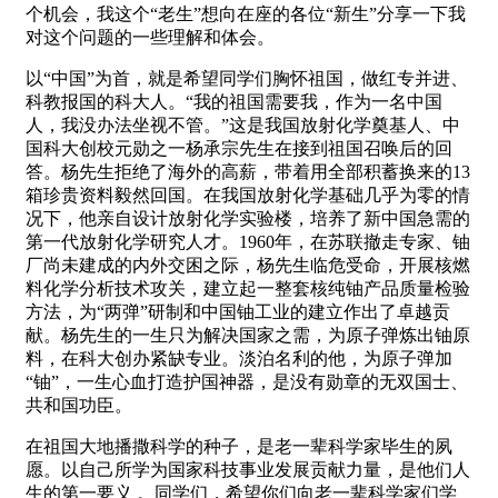
个机会，我这个“老生”想向在座的各位“新生”分享一下我
对这个问题的一些理解和体会。
以“中国”为首，就是希望同学们胸怀祖国，做红专并进、
科教报国的科大人。“我的祖国需要我，作为一名中国
人，我没办法坐视不管。”这是我国放射化学奠基人、中
国科大创校元勋之一杨承宗先生在接到祖国召唤后的回
答。杨先生拒绝了海外的高薪，带着用全部积蓄换来的13
箱珍贵资料毅然回国。在我国放射化学基础几乎为零的情
况下，他亲自设计放射化学实验楼，培养了新中国急需的
第一代放射化学研究人才。1960年，在苏联撤走专家、铀
厂尚未建成的内外交困之际，杨先生临危受命，开展核燃
料化学分析技术攻关，建立起一整套核纯铀产品质量检验
方法，为“两弹”研制和中国铀工业的建立作出了卓越贡
献。杨先生的一生只为解决国家之需，为原子弹炼出铀原
料，在科大创办紧缺专业。淡泊名利的他，为原子弹加
“铀”，一生心血打造护国神器，是没有勋章的无双国士、
共和国功臣。
在祖国大地播撒科学的种子，是老一辈科学家毕生的夙
愿。以自己所学为国家科技事业发展贡献力量，是他们人
生的第一要义 。同学们，希望你们向老一辈科学家们学