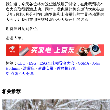
我知道，今天各位将对这些挑战展开讨论，在此我预祝本
次大会取得圆满成功。同时，我也借此机会邀请大家参加
明年3月和6月分别在巴塞罗那和上海举行的世界移动通信
大会，让我们在那里继续深化今天所开启的讨论。
期待届时见到各位。
谢谢大家。
标签：
CEO
·
ESG
·
ESG全球领导者大会
·
GSMA
·
John
Hoffman
·
洪曜庄
·
演讲实录
·
首席执行官
点赞
0
分享
相关推荐