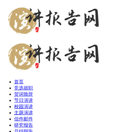
首页
竞选就职
贺词致辞
节日演讲
校园演讲
主题演讲
信件邮件
研究报告
总结报告