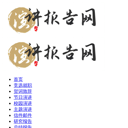
首页
竞选就职
贺词致辞
节日演讲
校园演讲
主题演讲
信件邮件
研究报告
总结报告