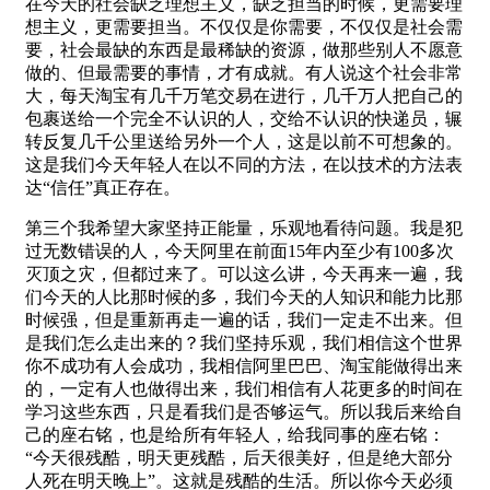
在今天的社会缺乏理想主义，缺乏担当的时候，更需要理
想主义，更需要担当。不仅仅是你需要，不仅仅是社会需
要，社会最缺的东西是最稀缺的资源，做那些别人不愿意
做的、但最需要的事情，才有成就。有人说这个社会非常
大，每天淘宝有几千万笔交易在进行，几千万人把自己的
包裹送给一个完全不认识的人，交给不认识的快递员，辗
转反复几千公里送给另外一个人，这是以前不可想象的。
这是我们今天年轻人在以不同的方法，在以技术的方法表
达“信任”真正存在。
第三个我希望大家坚持正能量，乐观地看待问题。我是犯
过无数错误的人，今天阿里在前面15年内至少有100多次
灭顶之灾，但都过来了。可以这么讲，今天再来一遍，我
们今天的人比那时候的多，我们今天的人知识和能力比那
时候强，但是重新再走一遍的话，我们一定走不出来。但
是我们怎么走出来的？我们坚持乐观，我们相信这个世界
你不成功有人会成功，我相信阿里巴巴、淘宝能做得出来
的，一定有人也做得出来，我们相信有人花更多的时间在
学习这些东西，只是看我们是否够运气。所以我后来给自
己的座右铭，也是给所有年轻人，给我同事的座右铭：
“今天很残酷，明天更残酷，后天很美好，但是绝大部分
人死在明天晚上”。这就是残酷的生活。所以你今天必须