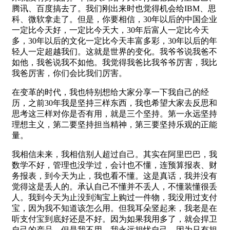
腾讯、百度搞去了。我们刚出来时也觉得机会给IBM、思
科、微软拿走了。但是，你要相信，30年以后的中国企业
一定比今天好，一定比今天大，30年后富人一定比今天
多，30年以后的文化一定比今天丰富多彩，30年以后的年
轻人一定超越我们。这就是世界的变化。我爷爷说我爸不
如他，我爸说我不如他。我觉得我爸比我爷爷厉害，我比
我爸厉害，你们会比我们厉害。
在变革的时代，我也特别想给大家分享一下我自己的经
历，之前30年我是坚持三样东西，我也希望大家去反思和
思考这三样对你是否有用，就是三个坚持。第一永远坚持
理想主义，第二要坚持担当精神，第三要坚持乐观的正能
量。
我相信未来，我相信别人超过自己。其实在阿里巴巴，我
数学不好，管理也没学过，会计也不懂，连预算报表、财
务报表，到今天为止，我也看不懂。这是真话，我并没有
觉得这是丢人的。承认自己不懂并不丢人，不懂装懂很丢
人。我到今天为止没到淘宝上购过一件物，我没用过支付
宝，因为我不知道该怎么用。但我耳朵竖起来，我老是在
听支付宝到底好还是不好。因为如果我用多了，就会捍卫
自己的产品。但是我不用，我永远担忧自己，因为只有担