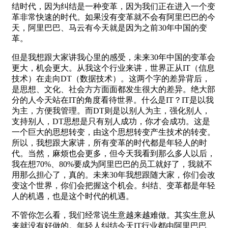
结时代，因为纠结是一种变革，因为我们正在进入一个变
革非常快速的时代。如果没有变革就不会有阿里巴巴的今
天，阿里巴巴、马云有今天就是因为之前30年中国的变
革。
但是我想跟大家讲我心里的感受，未来30年中国的变革会
更大，机会更大。从我这个行业来讲，世界正从IT（信息
技术）在走向DT（数据技术）。这两个字的差异背后，
是思想、文化、社会方方面面都发生很大的差异。绝大部
分的人今天站在IT的角度看待世界。什么是IT？IT是以我
为主，方便我管理。而DT则是以别人为主，强化别人，
支持别人，DT思想是只有别人成功，你才会成功。这是
一个巨大的思想转变，由这个思想转变产生技术的转变。
所以，我想跟大家讲，所有变革的时代都是年轻人的时
代。当然，麻烦也会更多，但今天我看到那么多人以后，
我在想70%、80%要成为阿里巴巴的员工就好了，我就不
用那么担心了，真的。未来30年我想跟随大家，你们会改
变这个世界，你们会把握这个机会。纠结、变革都是年轻
人的机遇，也是这个时代的机遇。
不管你怎么看，我们经常说生意越来越难做。其实生意从
来就没有好做的。年轻人纠结今天IT行业都由阿里巴巴、