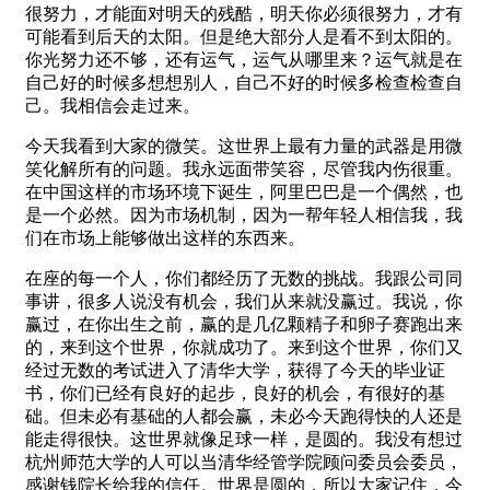
很努力，才能面对明天的残酷，明天你必须很努力，才有
可能看到后天的太阳。但是绝大部分人是看不到太阳的。
你光努力还不够，还有运气，运气从哪里来？运气就是在
自己好的时候多想想别人，自己不好的时候多检查检查自
己。我相信会走过来。
今天我看到大家的微笑。这世界上最有力量的武器是用微
笑化解所有的问题。我永远面带笑容，尽管我内伤很重。
在中国这样的市场环境下诞生，阿里巴巴是一个偶然，也
是一个必然。因为市场机制，因为一帮年轻人相信我，我
们在市场上能够做出这样的东西来。
在座的每一个人，你们都经历了无数的挑战。我跟公司同
事讲，很多人说没有机会，我们从来就没赢过。我说，你
赢过，在你出生之前，赢的是几亿颗精子和卵子赛跑出来
的，来到这个世界，你就成功了。来到这个世界，你们又
经过无数的考试进入了清华大学，获得了今天的毕业证
书，你们已经有良好的起步，良好的机会，有很好的基
础。但未必有基础的人都会赢，未必今天跑得快的人还是
能走得很快。这世界就像足球一样，是圆的。我没有想过
杭州师范大学的人可以当清华经管学院顾问委员会委员，
感谢钱院长给我的信任。世界是圆的，所以大家记住，今