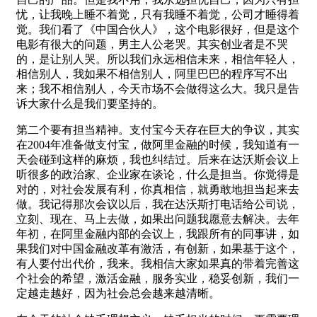
忧，让我晚上睡不着觉，只有我睡不着觉，公司才睡得着
觉。我们看了《中国合伙人》，这个电影很好，但是这个
电影有很大的问题，男主人公老哭。其实创业者是不哭
的，是让别人哭。所以我们永远相信未来，相信年轻人，
相信别人，我如果不相信别人，阿里巴巴的程序写不出
来；我不相信别人，今天市场不会做得这么大。我只是告
诉大家什么是我们要坚持的。
第二个要有担当精神。支付宝今天存在巨大的争议，其实
在2004年准备做支付宝，做阿里金融的时候，我知道有一
天会碰到这样的麻烦，我也纠结过。后来在达沃斯会议上
听很多的政治家、企业家在谈论，什么是担当。你觉得是
对的，对社会发展有利，你真相信，就勇敢地担当起来去
做。我记得那次会议以后，我在达沃斯打电话给公司说，
立刻、现在、马上去做，如果出问题我愿意去解决。去年
年初，在阿里金融内部的会议上，我跟所有的同事讲，如
果我们对中国金融改革有激活，有创新，如果基于这个，
有人要付出代价，我来。我相信大家如果真的带着完善这
个社会的希望，激活金融，服务实业，稳妥创新，我们一
定越走越好，因为社会总会越来越清晰。