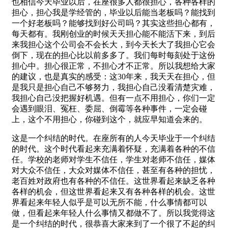
也相信今天毕业以后，在座很多人都很担心，各种各样的
担心，担心我是学经管的，毕业以后能当老板吗？能找到
一个好老板吗？能够找到好公司吗？其实这些担心都有，
每天都有。我刚创业的时候天天担心能不能活下来，到后
来我担心这个公司会不会长大，到今天长大了我担心它会
倒下，现在的担心比以前多多了。我们每时每刻处于这份
担心中。担心很正常，不担心才不正常。所以我想给大家
的建议，也是真实的感受：这30年来，我天天在担心，但
是我只是担心自己不够努力，我担心自己没看清楚灾难，
我担心自己没把握好机遇。但有一点不用担心，你们一定
会遇到眼泪、冤枉、委屈、倒霉等各种事件，一定会碰
上，这个不用担心，你碰到这个，就应早知道会来的。
这是一个纠结的时代。在座所有的人今天毕业于一个纠结
的时代。这个时代看起来充满着怀疑，充满着各种的不信
任。学校的老师对学生不信任，学生对老师不信任，媒体
对大众不信任，大众对媒体不信任，甚至有各种的担忧，
老百姓对政府也有各种的不信任。这世界看起来缺乏各种
各样的机会，但这世界看起来又有各种各样的机会。这世
界看起来年轻人似乎是可以无所不能，什么事情都可以
做，但看起来年轻人什么事情又都做不了。所以我觉得这
是一个纠结的时代，很恭喜大家来到了一个很了不起的纠