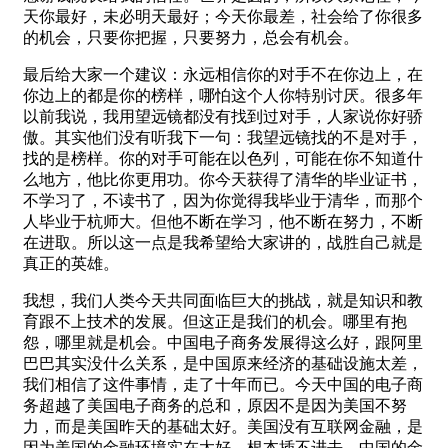
天你最好，未必明天最好；今天你最差，社会给了你很多
的机会，只要你把握，只要努力，总会有机会。
最后给大家一个建议：永远相信你的对手不在你边上，在
你边上的都是你的榜样，哪怕这个人你特别讨厌。很多年
以前我说，我用望远镜都没有找到过对手，人家说你好骄
傲。其实他们没有听我下一句：我望远镜找的不是对手，
找的是榜样。你的对手可能在以色列，可能在你不知道什
么地方，他比你更用功。你今天获得了清华的毕业证书，
不学习了，不读书了，因为你觉得我毕业于清华，而那个
人毕业于杭师大。但他不断在学习，他不断在努力，不断
在进取。所以这一点是我希望给大家讲的，战胜自己就是
真正的英雄。
我想，我们人类今天共同面临巨大的挑战，就是知识和教
育跟不上技术的发展。但这正是我们的机会。哪里有抱
怨，哪里就是机会。中国电子商务发展得这么好，跟阿里
巴巴其实没什么关系，是中国原来经济的基础设施太差，
我们相信了这件事情，走了十年而已。今天中国的电子商
务超越了美国电子商务的总和，原因不是因为美国不努
力，而是美国昨天的基础太好。美国没有互联网金融，是
因为美国的金融环境实在太好，根本插不进去。中国的金