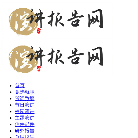
首页
竞选就职
贺词致辞
节日演讲
校园演讲
主题演讲
信件邮件
研究报告
总结报告