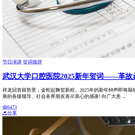
节日演讲
贺词致辞
武汉大学口腔医院2025新年贺词——革故
祥龙回首留胜景，金蛇起舞贺新程。2025年的新年钟声即将
展的各级领导、社会各界朋友表示衷心的感谢! 向广大患 ...
6473
分享