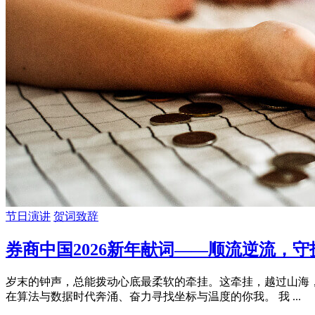
节日演讲
贺词致辞
券商中国2026新年献词——顺流逆流，
岁末的钟声，总能拨动心底最柔软的牵挂。这牵挂，越过山海
在算法与数据时代奔涌、奋力寻找坐标与温度的你我。 我 ...