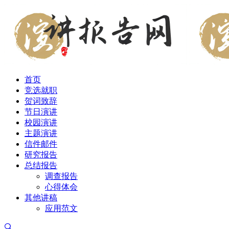
首页
竞选就职
贺词致辞
节日演讲
校园演讲
主题演讲
信件邮件
研究报告
总结报告
调查报告
心得体会
其他讲稿
应用范文