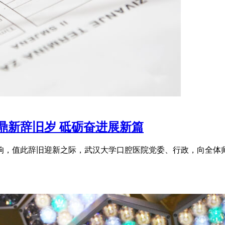
鼎新辞旧岁 砥砺奋进展新篇
敲响，值此辞旧迎新之际，武汉大学口腔医院党委、行政，向全体