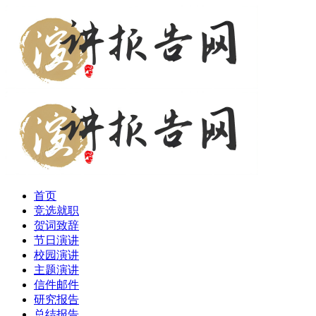
首页
竞选就职
贺词致辞
节日演讲
校园演讲
主题演讲
信件邮件
研究报告
总结报告