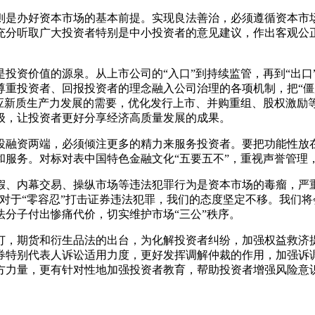
则是办好资本市场的基本前提。实现良法善治，必须遵循资本市
充分听取广大投资者特别是中小投资者的意见建议，作出客观公
投资价值的源泉。从上市公司的“入口”到持续监管，再到“出口
尊重投资者、回报投资者的理念融入公司治理的各项机制，把“僵
适应新质生产力发展的需要，优化发行上市、并购重组、股权激励
级，让投资者更好分享经济高质量发展的成果。
投融资两端，必须倾注更多的精力来服务投资者。要把功能性放
和服务。对标对表中国特色金融文化“五要五不”，重视声誉管理
假、内幕交易、操纵市场等违法犯罪行为是资本市场的毒瘤，严
对于“零容忍”打击证券违法犯罪，我们的态度坚定不移。我们
分子付出惨痛代价，切实维护市场“三公”秩序。
订，期货和衍生品法的出台，为化解投资者纠纷，加强权益救济
券特别代表人诉讼适用力度，更好发挥调解仲裁的作用，加强诉
方力量，更有针对性地加强投资者教育，帮助投资者增强风险意