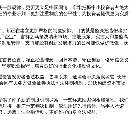
场一般规律，更要更立足中国国情，牢牢把握中小投资者占绝大
正的专业研判，更加注重制度的公平性，为投资者提供更为实质
”，都正在建立更加严格的制度安排。目的就是坚决把造假者挡
尸企业”、害群之马坚决清出市场。控股股东、实控人和董监高
等制度安排，支持那些有创新发展潜力的公司加快做优做强，既
在首要位置，端正经营理念，回归本源、守正创新，恪守信义义
，坚定职业操守，培育良好的行业文化和投资文化。
重侵害投资者合法权益。去年以来，证监会坚决落实监管“长牙
将会同有关各方健全证券执法司法体制机制，加快构建资本市场
提供了许多新的制度机制探索，一些标志性案例相继落地。我们
调对接，推广示范判决机制，依法用好先行赔付、当事人承诺
识，远离非法金融活动，更好维护自身合法权益。