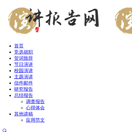
首页
竞选就职
贺词致辞
节日演讲
校园演讲
主题演讲
信件邮件
研究报告
总结报告
调查报告
心得体会
其他讲稿
应用范文