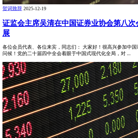
贺词致辞
2025-12-19
证监会主席吴清在中国证券业协会第八次
展
各位会员代表、各位来宾，同志们： 大家好！很高兴参加中
问候！党的二十届四中全会着眼于中国式现代化全局，对 ...