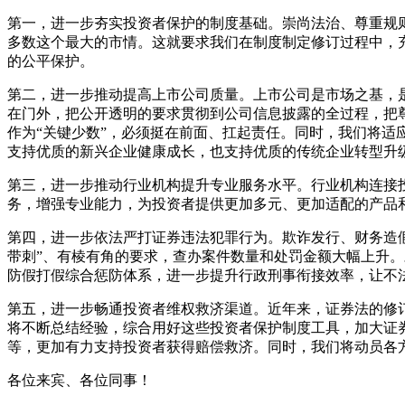
第一，进一步夯实投资者保护的制度基础。崇尚法治、尊重规
多数这个最大的市情。这就要求我们在制度制定修订过程中，
的公平保护。
第二，进一步推动提高上市公司质量。上市公司是市场之基，是
在门外，把公开透明的要求贯彻到公司信息披露的全过程，把
作为“关键少数”，必须挺在前面、扛起责任。同时，我们将
支持优质的新兴企业健康成长，也支持优质的传统企业转型升
第三，进一步推动行业机构提升专业服务水平。行业机构连接
务，增强专业能力，为投资者提供更加多元、更加适配的产品
第四，进一步依法严打证券违法犯罪行为。欺诈发行、财务造
带刺”、有棱有角的要求，查办案件数量和处罚金额大幅上升。
防假打假综合惩防体系，进一步提升行政刑事衔接效率，让不法
第五，进一步畅通投资者维权救济渠道。近年来，证券法的修
将不断总结经验，综合用好这些投资者保护制度工具，加大证
等，更加有力支持投资者获得赔偿救济。同时，我们将动员各
各位来宾、各位同事！